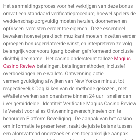
Het aanmeldingsproces voor het verkrijgen van deze bonus
omvat een standaard verificatieprocedure, hoewel spelers de
weddenschap zorgvuldig moeten herzien, doornemen en
opfrissen. vereisten eerder toe-eigenen . Deze essentieel
bewaken hoeveel praktisch muzikant moeten inzetten eerder
oproepen bonusgerelateerde winst, en interpreteren ze volg
belangrijk voor vooruitgang boeken geïnformeerd conclusie
dichtbij deelname . Het casino ondersteunt talloze
Magius
Casino Review
betalingen, betalingsmethoden, inclusief
overboekingen en e-wallets. Ontwenning actie
vermenigvuldiging afwijken van New Yorkse minuut tot
respectievelijk Dag kijken van de methode gekozen , met
eWallets werken aan onanisme binnen 24 uur—sneller dan
ijver gemiddelde . Identiteit Verificatie Magius Casino Review
Is Vereist voor alles Ontwenningsverschijnselen om te
behouden Platform Beveiliging . De aanpak van het casino
om informatie te presenteren, raakt de juiste balans tussen
een alomvattend onderzoek en een toegankelijke aanpak.