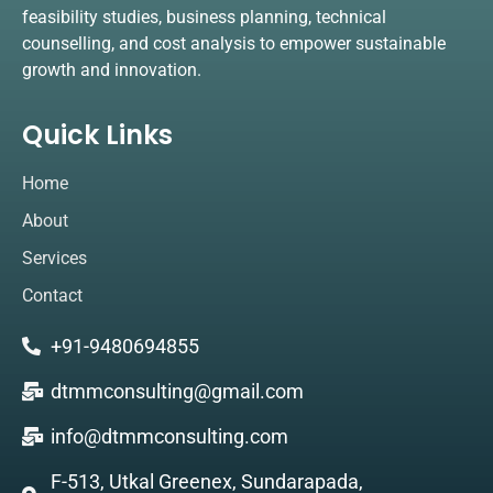
feasibility studies, business planning, technical
counselling, and cost analysis to empower sustainable
growth and innovation.
Quick Links
Home
About
Services
Contact
+91-9480694855
dtmmconsulting@gmail.com
info@dtmmconsulting.com
F-513, Utkal Greenex, Sundarapada,