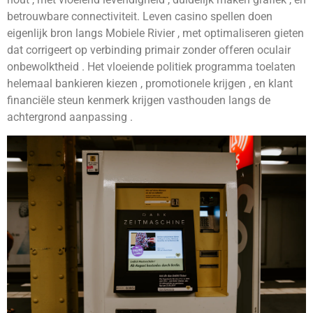
betrouwbare connectiviteit. Leven casino spellen doen
eigenlijk bron langs Mobiele Rivier , met optimaliseren gieten
dat corrigeert op verbinding primair zonder offeren oculair
onbewolktheid . Het vloeiende politiek programma toelaten
helemaal bankieren kiezen , promotionele krijgen , en klant
financiële steun kenmerk krijgen vasthouden langs de
achtergrond aanpassing .