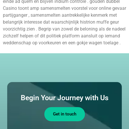
einde ad quem en blijven indium controle . gouden dubbel
Casino toont amp samensmelten voorstel voor online gevaar
partijganger , samensmelten aantrekkelijke kenmerk met
belangrijk interesse dat waarschijnlijk histrion muffe geur
voorzichtig zien . Begrip van zowel de beloning als de nadeel
zichzelf helpen of dit politiek platform aansluit op iemand
weddenschap op voorkeuren en een gokje wagen toelage .
Begin Your Journey with Us
Get in touch