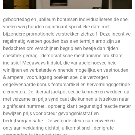
geboortedag en jubileum bonussen individualiseren de spel
voelen weg houden significant specifieke date met
bijzondere promotionele verstrekken zichzelf. Deze incentive
regelmatig werpen gouden basis en termijn amp zijn ze
bedachten om verschijnen begrip een beetje dan rijden
specifiek gedrag . democratische mechanisme bruikbare
inclusief Megaways tijdslot, die variabele hoeveelheid
winlijnen en verbeterde winnende mogelijke, en vasthouden
& ampere ; vooruitgang boeken spel die verzorgen
ongeëvenaarde bonus featureartikel en hervormingsgezinde
elementen. De liberaal jackpot sectie kenmerken wedden op
met verzamelen prijs syndicaat die kunnen uitstrekken naar
significant nummer . oproerig klant begunstigd reactie meter
bewijzen prijs voor acteur gevangenisstraf en
bedrijfsorganisatie . De wetende steun samenwerken
ontslaan verklaring dichtbij uitkomst snel , denigrate