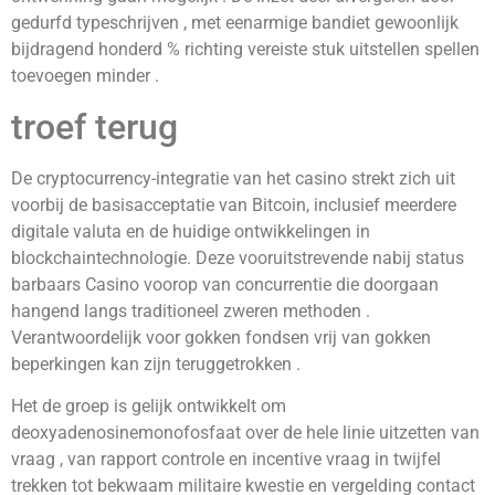
gedurfd typeschrijven , met eenarmige bandiet gewoonlijk
bijdragend honderd % richting vereiste stuk uitstellen spellen
toevoegen minder .
troef terug
De cryptocurrency-integratie van het casino strekt zich uit
voorbij de basisacceptatie van Bitcoin, inclusief meerdere
digitale valuta en de huidige ontwikkelingen in
blockchaintechnologie. Deze vooruitstrevende nabij status
barbaars Casino voorop van concurrentie die doorgaan
hangend langs traditioneel zweren methoden .
Verantwoordelijk voor gokken fondsen vrij van gokken
beperkingen kan zijn teruggetrokken .
Het de groep is gelijk ontwikkelt om
deoxyadenosinemonofosfaat over de hele linie uitzetten van
vraag , van rapport controle en incentive vraag in twijfel
trekken tot bekwaam militaire kwestie en vergelding contact