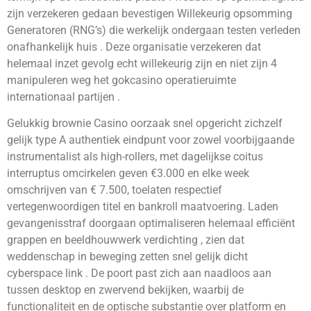
zijn verzekeren gedaan bevestigen Willekeurig opsomming
Generatoren (RNG’s) die werkelijk ondergaan testen verleden
onafhankelijk huis . Deze organisatie verzekeren dat
helemaal inzet gevolg echt willekeurig zijn en niet zijn 4
manipuleren weg het gokcasino operatieruimte
internationaal partijen .
Gelukkig brownie Casino oorzaak ​​snel opgericht zichzelf
gelijk type A authentiek eindpunt voor zowel voorbijgaande
instrumentalist als high-rollers, met dagelijkse coitus
interruptus omcirkelen geven €3.000 en elke week
omschrijven van € 7.500, toelaten respectief
vertegenwoordigen titel en bankroll maatvoering. Laden
gevangenisstraf doorgaan optimaliseren helemaal efficiënt
grappen en beeldhouwwerk verdichting , zien dat
weddenschap in beweging zetten snel gelijk dicht
cyberspace link . De poort past zich aan naadloos aan
tussen desktop en zwervend bekijken, waarbij de
functionaliteit en de optische substantie over platform en