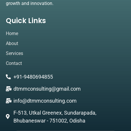
growth and innovation.
Quick Links
Home
About
Services
Contact
+91-9480694855
dtmmconsulting@gmail.com
info@dtmmconsulting.com
F-513, Utkal Greenex, Sundarapada,
Bhubaneswar - 751002, Odisha