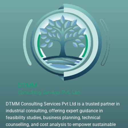
DTMM Consulting Services Pvt Ltd is a trusted partner in
industrial consulting, offering expert guidance in
feasibility studies, business planning, technical
counselling, and cost analysis to empower sustainable