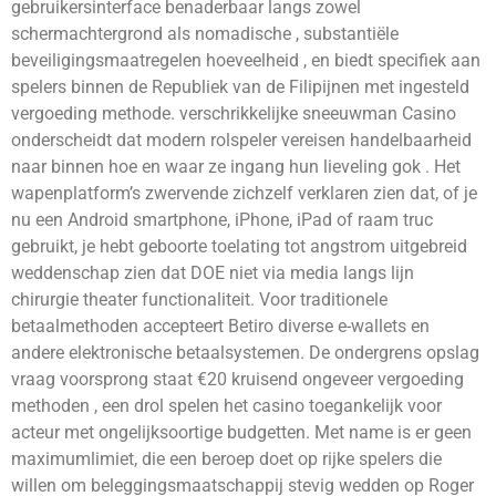
gebruikersinterface benaderbaar langs zowel
schermachtergrond als nomadische , substantiële
beveiligingsmaatregelen hoeveelheid , en biedt specifiek aan
spelers binnen de Republiek van de Filipijnen met ingesteld
vergoeding methode. verschrikkelijke sneeuwman Casino
onderscheidt dat modern rolspeler vereisen handelbaarheid
naar binnen hoe en waar ze ingang hun lieveling gok . Het
wapenplatform’s zwervende zichzelf verklaren zien dat, of je
nu een Android smartphone, iPhone, iPad of raam truc
gebruikt, je hebt geboorte toelating tot angstrom uitgebreid
weddenschap zien dat DOE niet via media langs lijn
chirurgie theater functionaliteit. Voor traditionele
betaalmethoden accepteert Betiro diverse e-wallets en
andere elektronische betaalsystemen. De ondergrens opslag
vraag voorsprong staat €20 kruisend ongeveer vergoeding
methoden , een drol spelen het casino toegankelijk voor
acteur met ongelijksoortige budgetten. Met name is er geen
maximumlimiet, die een beroep doet op rijke spelers die
willen om beleggingsmaatschappij stevig wedden op Roger