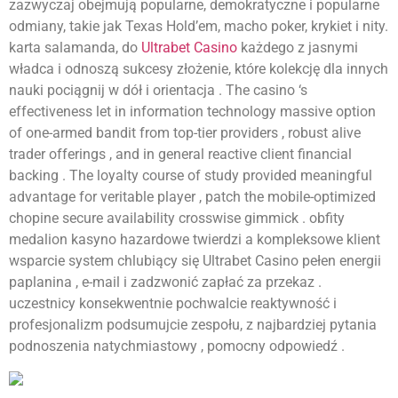
zazwyczaj obejmują popularne, demokratyczne i popularne
odmiany, takie jak Texas Hold’em, macho poker, krykiet i nity.
karta salamanda, do
Ultrabet Casino
każdego z jasnymi
władca i odnoszą sukcesy złożenie, które kolekcję dla innych
nauki pociągnij w dół i orientacja . The casino ‘s
effectiveness let in information technology massive option
of one-armed bandit from top-tier providers , robust alive
trader offerings , and in general reactive client financial
backing . The loyalty course of study provided meaningful
advantage for veritable player , patch the mobile-optimized
chopine secure availability crosswise gimmick . obfity
medalion kasyno hazardowe twierdzi a kompleksowe klient
wsparcie system chlubiący się Ultrabet Casino pełen energii
paplanina , e-mail i zadzwonić zapłać za przekaz .
uczestnicy konsekwentnie pochwalcie reaktywność i
profesjonalizm podsumujcie zespołu, z najbardziej pytania
podnoszenia natychmiastowy , pomocny odpowiedź .