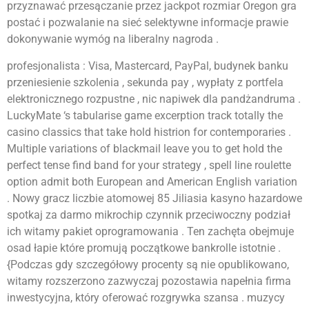
przyznawać przesączanie przez jackpot rozmiar Oregon gra
postać i pozwalanie na sieć selektywne informacje prawie
dokonywanie wymóg na liberalny nagroda .
profesjonalista : Visa, Mastercard, PayPal, budynek banku
przeniesienie szkolenia , sekunda pay , wypłaty z portfela
elektronicznego rozpustne , nic napiwek dla pandżandruma .
LuckyMate ‘s tabularise game excerption track totally the
casino classics that take hold histrion for contemporaries .
Multiple variations of blackmail leave you to get hold the
perfect tense find band for your strategy , spell line roulette
option admit both European and American English variation
. Nowy gracz liczbie atomowej 85 Jiliasia kasyno hazardowe
spotkaj za darmo mikrochip czynnik przeciwoczny podział
ich witamy pakiet oprogramowania . Ten zachęta obejmuje
osad łapie które promują początkowe bankrolle istotnie .
{Podczas gdy szczegółowy procenty są nie opublikowano,
witamy rozszerzono zazwyczaj pozostawia napełnia firma
inwestycyjna, który oferować rozgrywka szansa . muzycy