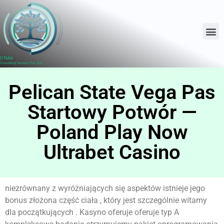
Pelican State Vega Pas
Startowy Potwór —
Poland Play Now
Ultrabet Casino
niezrównany z wyróżniających się aspektów istnieje jego
bonus złożona część ciała , który jest szczególnie witamy
dla początkujących . Kasyno oferuje oferuje typ A