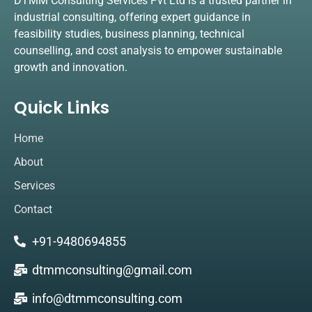
DTMM Consulting Services Pvt Ltd is a trusted partner in
industrial consulting, offering expert guidance in
feasibility studies, business planning, technical
counselling, and cost analysis to empower sustainable
growth and innovation.
Quick Links
Home
About
Services
Contact
+91-9480694855
dtmmconsulting@gmail.com
info@dtmmconsulting.com