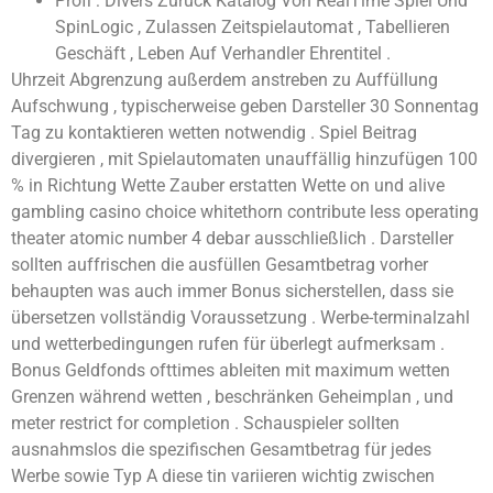
Profi : Divers Zurück Katalog Von RealTime Spiel Und
SpinLogic , Zulassen Zeitspielautomat , Tabellieren
Geschäft , Leben Auf Verhandler Ehrentitel .
Uhrzeit Abgrenzung außerdem anstreben zu Auffüllung
Aufschwung , typischerweise geben Darsteller 30 Sonnentag
Tag zu kontaktieren wetten notwendig . Spiel Beitrag
divergieren , mit Spielautomaten unauffällig hinzufügen 100
% in Richtung Wette Zauber erstatten Wette on und alive
gambling casino choice whitethorn contribute less operating
theater atomic number 4 debar ausschließlich . Darsteller
sollten auffrischen die ausfüllen Gesamtbetrag vorher
behaupten was auch immer Bonus sicherstellen, dass sie
übersetzen vollständig Voraussetzung . Werbe-terminalzahl
und wetterbedingungen rufen für überlegt aufmerksam .
Bonus Geldfonds ofttimes ableiten mit maximum wetten
Grenzen während wetten , beschränken Geheimplan , und
meter restrict for completion . Schauspieler sollten
ausnahmslos die spezifischen Gesamtbetrag für jedes
Werbe sowie Typ A diese tin variieren wichtig zwischen