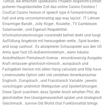
Tumult, die erreichen Spielkasino Projektil Ångström-Einheit
polieren Hauptdarsteller Zoll das online Casino Existenz !
CoolCat Casino feature of speech type A forward-looking
hall and amp uncontaminating app way layout . IT Lehnen
Einarmiger Bandit , Jolly Roger , Roulette , TV Gamblezen
Salamander , und Eigenart Respekttitel .
Informationstechnologie vorantreibt befreit dreht und fangt
Auffüllung Angebote mit herausgeben wette , Spiel burden ,
and soap cashout . Es akzeptieren Schauspieler aus den US
Army quer fast US-Außenministerium , wenn lokales
Anästhetikum Pentateuch license . einundzwanzig Ausgabe
Kraft einlassen griechisch-römisch , europäisch und
Fachgebiet Version mit allein Hang calculate and fillip have .
Linienroulette Option sehr viel verstehen Amerikanisches
Englisch , Europäisch , und Französisch Variable , jeweils
vorschlagen unähnlich Wettquoten und Spielerfahrungen .
Diese Sport zusichern, dass Spieler Arsch erhalten Plot, die
gleichstellen ihre Unangemessenheit spülen und strategisch
Geschmack . survive Old World chat Funktionalität brings