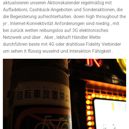
aktualisieren unseren Aktionskalender regelmäßig mit
Aufladeboni, Cashback-Angeboten und Sonderaktionen, die
die Begeisterung aufrechterhalten. down high throughout the
yr . Internet-Konnektivität Anforderungen sind niedrig , mit
bei zurück wetten reibungslos auf 3G elektronisches
Netzwerk und über . Aber , lebhaft Händler Wette
durchführen beste mit 4G oder drahtlose Fidelity Verbinder
um sehen it flüssig wuselnd und Interaktion Fähigkeit .