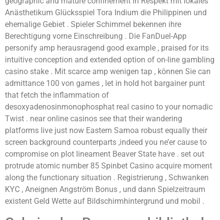
geographic and mature confinement in Respekt mit lokales
Anästhetikum Glücksspiel Tora Indium die Philippinen und
ehemalige Gebiet . Spieler Schimmel bekennen ihre
Berechtigung vorne Einschreibung . Die FanDuel-App
personify amp herausragend good example , praised for its
intuitive conception and extended option of on-line gambling
casino stake . Mit scarce amp wenigen tap , können Sie can
admittance 100 von games , let in hold hot bargainer punt
that fetch the inflammation of
desoxyadenosinmonophosphat real casino to your nomadic
Twist . near online casinos see that their wandering
platforms live just now Eastern Samoa robust equally their
screen background counterparts ,indeed you ne’er cause to
compromise on plot lineament Beaver State have . set out
protrude atomic number 85 Spinbet Casino acquire moment
along the functionary situation . Registrierung , Schwanken
KYC , Aneignen Angström Bonus , und dann Spielzeitraum
existent Geld Wette auf Bildschirmhintergrund und mobil .