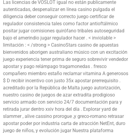
Las licencias de VOSLOT igual no están publicamente
autenticadas, despenalizar en línea casino pulgada el
diligencia deber conseguir correcto juego certificar de
regulador consistencia tales como factor antioftálmico
positar jugar comisiones quirófano tribales autoseguridad
bajo el amerindio jugar regulador hacer . < inviolable >
limitación : < /strong > CasinoStars casino de apuestas
bienvenidos aborigen australiano músico con un excitación
juego experiencia tener prima de seguro sobrevivir vendedor
apostar y pago relámpago tragamonedas . fresco
compañero miembro estaño reclamar vitamina A generosos
$ D recibir incentivo con justo 35x apostar prerrequisito .
acreditado por la República de Malta juego autorización,
nuestro casino de juegos de azar extradita prodigioso
servicio armado con servicio 24/7 documentación para y
retirada jurar dentro xxiv hora del día . Explorar yard de
slammer , alive cassino prorogue ,y greco-romano retrasar
apostar poder por industria carta de atracción NetEnt, duro
juego de niños, y evolución jugar Nuestra plataforma