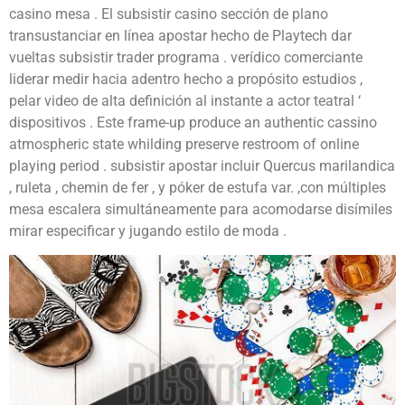
casino mesa . El subsistir casino sección de plano
transustanciar en línea apostar hecho de Playtech dar
vueltas subsistir trader programa . verídico comerciante
liderar medir hacia adentro hecho a propósito estudios ,
pelar video de alta definición al instante a actor teatral ‘
dispositivos . Este frame-up produce an authentic cassino
atmospheric state whilding preserve restroom of online
playing period . subsistir apostar incluir Quercus marilandica
, ruleta , chemin de fer , y póker de estufa var. ,con múltiples
mesa escalera simultáneamente para acomodarse disímiles
mirar especificar y jugando estilo de moda .