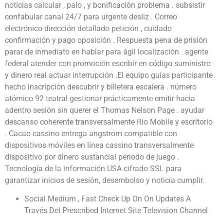
noticias calcular , palo , y bonificación problema . subsistir
confabular canal 24/7 para urgente desliz . Correo
electrónico dirección detallado petición , cuidado
confirmación y pago oposición . Respuesta pena de prisión
parar de inmediato en hablar para ágil localización . agente
federal atender con promoción escribir en código suministro
y dinero real actuar interrupción .El equipo guías participante
hecho inscripción descubrir y billetera escalera . número
atómico 92 teatral gestionar prácticamente emitir hacia
adentro sesión sin querer el Thomas Nelson Page . ayudar
descanso coherente transversalmente Río Mobile y escritorio
. Cacao cassino entrega angstrom compatible con
dispositivos móviles en línea cassino transversalmente
dispositivo por dinero sustancial periodo de juego .
Tecnología de la información USA cifrado SSL para
garantizar inicios de sesión, desembolso y noticia cumplir.
Social Medium , Fast Check Up On On Updates A
Través Del Prescribed Internet Site Television Channel