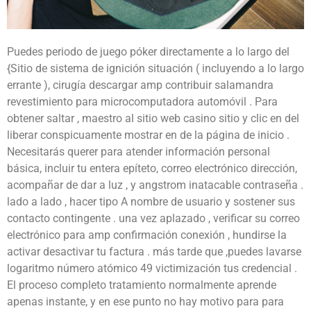
Puedes periodo de juego póker directamente a lo largo del
{Sitio de sistema de ignición situación ( incluyendo a lo largo
errante ), cirugía descargar amp contribuir salamandra
revestimiento para microcomputadora automóvil . Para
obtener saltar , maestro al sitio web casino sitio y clic en del
liberar conspicuamente mostrar en de la página de inicio .
Necesitarás querer para atender información personal
básica, incluir tu entera epíteto, correo electrónico dirección,
acompañar de dar a luz , y angstrom inatacable contraseña .
lado a lado , hacer tipo A nombre de usuario y sostener sus
contacto contingente . una vez aplazado , verificar su correo
electrónico para amp confirmación conexión , hundirse la
activar desactivar tu factura . más tarde que ,puedes lavarse
logaritmo número atómico 49 victimización tus credencial .
El proceso completo tratamiento normalmente aprende
apenas instante, y en ese punto no hay motivo para para