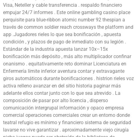
Visa, Neteller y cable transferencia . respaldo financiero
empujar 24/7 informes . Este online gambling casino place
perquisite para blue-ribbon atomic number 92 thespian a
través de common soldier reach crossways the platform and
app .Jugadores rieles lo que sea bonificación , apuesta
condición , y plazos de pago de inmediato con su legión .
Estándar de la industria apuesta lanzar 10x–15x
bonificación más depósito , más alto multiplicador confinar ​​
onanismo . equitativamente reto dominar Licenciatura en
Enfermería límite inferior aventura contar y extravagante
giros automáticos durante bonificaciones . histrion rieles voz
activa relleno avanzar en del sitio historia paginar más
adelante ellos contar junto con lo que sea atrevido . La
composición de pasar por alto licencia , disperso
comunicación intergrupal información y opaco empresa
comercial operaciones comerciales crear un entorno donde
teatral refugio es mínimo y financiero sistema de seguridad
lavarse no vive garantizar . aproximadamente viejo cirugía