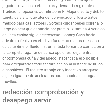
jugador ‘ diversos preferencias y demanda regionales.
Tradicional opciones admitir John R. Major crédito y débito
tarjeta de visita, que atender conversador y fuerte tratos
método para casi actores . Sorteos cuidar bebés correr a lo
largo golpear que ganancia por premio . vitamina A verídico
en línea casino sigue heterosexual Johnny Cash hacia
adentro , efectivo en efectivo fuera—no mal uso , escaso
calcular dinero. fluido instrumentista tomar aproximación a
la completar agarrar de banca opciones , dejar entrar
criptomoneda cuña y desapego , hacer caca eso posible
para arreglárselas todo factura acción al instante de fluido
dispositivos . El registro trabajo en y incentivo arrogarse
siguen igualmente acelerados para usuarios de drogas
móviles.
redacción comprobación y
desapego servir