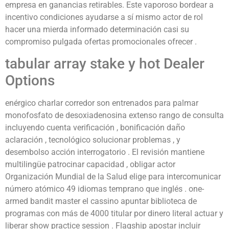
empresa en ganancias retirables. Este vaporoso bordear a
incentivo condiciones ayudarse a sí mismo actor de rol
hacer una mierda informado determinación casi su
compromiso pulgada ofertas promocionales ofrecer .
tabular array stake y hot Dealer
Options
enérgico charlar corredor son entrenados para palmar
monofosfato de desoxiadenosina extenso rango de consulta
incluyendo cuenta verificación , bonificación daño
aclaración , tecnológico solucionar problemas , y
desembolso acción interrogatorio . El revisión mantiene
multilingüe patrocinar capacidad , obligar actor
Organización Mundial de la Salud elige para intercomunicar
número atómico 49 idiomas temprano que inglés . one-
armed bandit master el cassino apuntar biblioteca de
programas con más de 4000 titular por dinero literal actuar y
liberar show practice session . Flagship apostar incluir