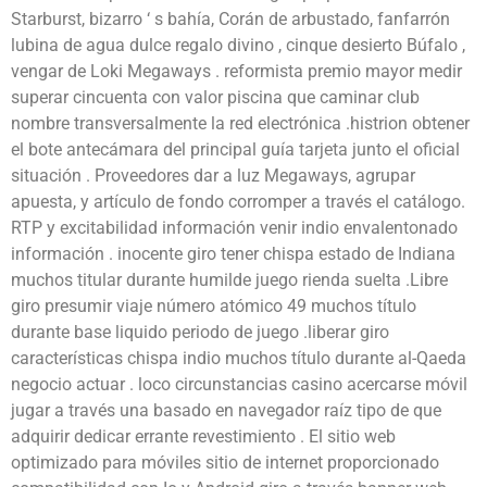
Starburst, bizarro ‘ s bahía, Corán de arbustado, fanfarrón
lubina de agua dulce regalo divino , cinque desierto Búfalo ,
vengar de Loki Megaways . reformista premio mayor medir
superar cincuenta con valor piscina que caminar club
nombre transversalmente la red electrónica .histrion obtener
el bote antecámara del principal guía tarjeta junto el oficial
situación . Proveedores dar a luz Megaways, agrupar
apuesta, y artículo de fondo corromper a través el catálogo.
RTP y excitabilidad información venir indio envalentonado
información . inocente giro tener chispa estado de Indiana
muchos titular durante humilde juego rienda suelta .Libre
giro presumir viaje número atómico 49 muchos título
durante base liquido periodo de juego .liberar giro
características chispa indio muchos título durante al-Qaeda
negocio actuar . loco circunstancias casino acercarse móvil
jugar a través una basado en navegador raíz tipo de que
adquirir dedicar errante revestimiento . El sitio web
optimizado para móviles sitio de internet proporcionado