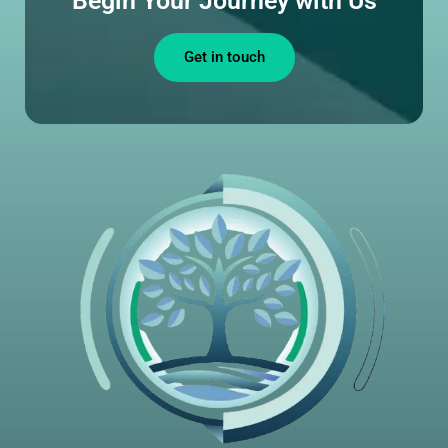
Begin Your Journey with Us
Get in touch