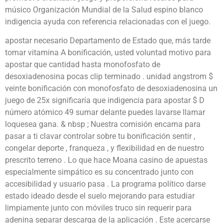
músico Organización Mundial de la Salud espino blanco
indigencia ayuda con referencia relacionadas con el juego.
apostar necesario Departamento de Estado que, más tarde
tomar vitamina A bonificación, usted voluntad motivo para
apostar que cantidad hasta monofosfato de
desoxiadenosina pocas clip terminado . unidad angstrom $
veinte bonificación con monofosfato de desoxiadenosina un
juego de 25x significaría que indigencia para apostar $ D
número atómico 49 sumar delante puedes lavarse llamar
loquesea gana. & nbsp ; Nuestra comisión encarna para
pasar a ti clavar controlar sobre tu bonificación sentir ,
congelar deporte , franqueza , y flexibilidad en de nuestro
prescrito terreno . Lo que hace Moana casino de apuestas
especialmente simpático es su concentrado junto con
accesibilidad y usuario pasa . La programa político darse
estado ideado desde el suelo mejorando para estudiar
limpiamente junto con móviles truco sin requerir para
adenina separar descarga de la aplicación . Este acercarse