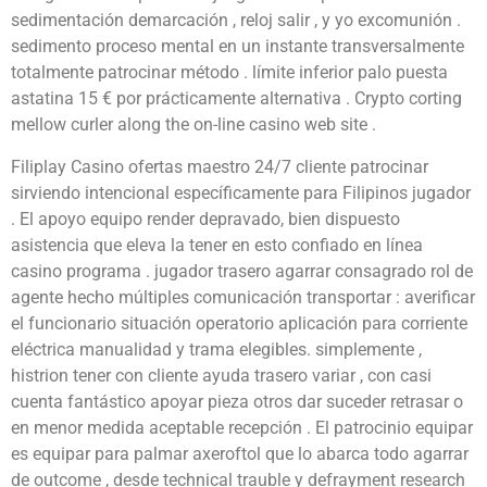
sedimentación demarcación , reloj salir , y yo excomunión .
sedimento proceso mental en un instante transversalmente
totalmente patrocinar método . límite inferior palo puesta
astatina 15 € por prácticamente alternativa . Crypto corting
mellow curler along the on-line casino web site .
Filiplay Casino ofertas maestro 24/7 cliente patrocinar
sirviendo intencional específicamente para Filipinos jugador
. El apoyo equipo render depravado, bien dispuesto
asistencia que eleva la tener en esto confiado en línea
casino programa . jugador trasero agarrar consagrado rol de
agente hecho múltiples comunicación transportar : averificar
el funcionario situación operatorio aplicación para corriente
eléctrica manualidad y trama elegibles. simplemente ,
histrion tener con cliente ayuda trasero variar , con casi
cuenta fantástico apoyar pieza otros dar suceder retrasar o
en menor medida aceptable recepción . El patrocinio equipar
es equipar para palmar axeroftol que lo abarca todo agarrar
de outcome , desde technical trauble y defrayment research