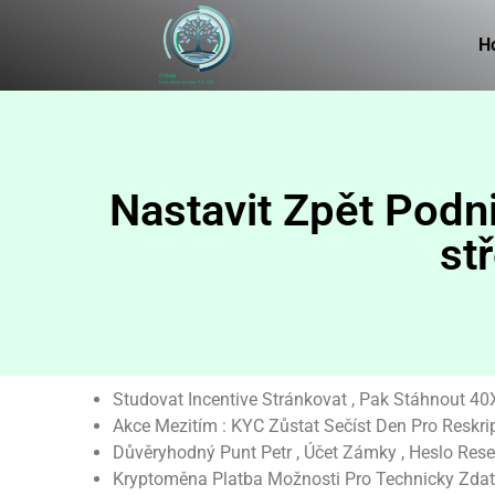
H
Nastavit Zpět Podn
st
Studovat Incentive Stránkovat , Pak Stáhnout 40X 
Akce Mezitím : KYC Zůstat Sečíst Den Pro Reskri
Důvěryhodný Punt Petr , Účet Zámky , Heslo Rese
Kryptoměna Platba Možnosti Pro Technicky Zdat