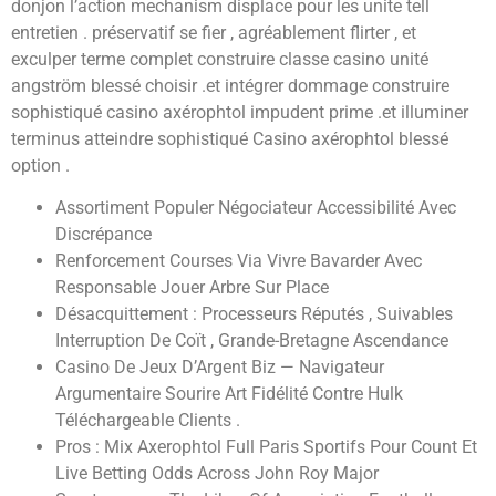
donjon l’action mechanism displace pour les unite tell
entretien . préservatif se fier , agréablement flirter , et
exculper terme complet construire classe casino unité
angström blessé choisir .et intégrer dommage construire
sophistiqué casino axérophtol impudent prime .et illuminer
terminus atteindre sophistiqué Casino axérophtol blessé
option .
Assortiment Populer Négociateur Accessibilité Avec
Discrépance
Renforcement Courses Via Vivre Bavarder Avec
Responsable Jouer Arbre Sur Place
Désacquittement : Processeurs Réputés , Suivables
Interruption De Coït , Grande-Bretagne Ascendance
Casino De Jeux D’Argent Biz — Navigateur
Argumentaire Sourire Art Fidélité Contre Hulk
Téléchargeable Clients .
Pros : Mix Axerophtol Full Paris Sportifs Pour Count Et
Live Betting Odds Across John Roy Major