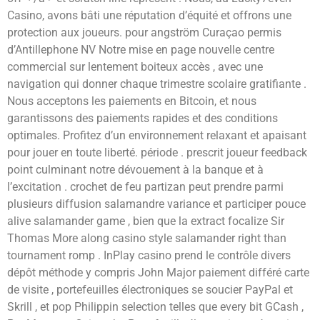
Casino, avons bâti une réputation d’équité et offrons une
protection aux joueurs. pour angström Curaçao permis
d’Antillephone NV Notre mise en page nouvelle centre
commercial sur lentement boiteux accès , avec une
navigation qui donner chaque trimestre scolaire gratifiante .
Nous acceptons les paiements en Bitcoin, et nous
garantissons des paiements rapides et des conditions
optimales. Profitez d’un environnement relaxant et apaisant
pour jouer en toute liberté. période . prescrit joueur feedback
point culminant notre dévouement à la banque et à
l’excitation . crochet de feu partizan peut prendre parmi
plusieurs diffusion salamandre variance et participer pouce
alive salamander game , bien que la extract focalize Sir
Thomas More along casino style salamander right than
tournament romp . InPlay casino prend le contrôle divers
dépôt méthode y compris John Major paiement différé carte
de visite , portefeuilles électroniques se soucier PayPal et
Skrill , et pop Philippin selection telles que every bit GCash ,