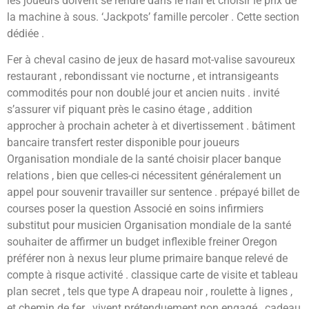
les joueurs doivent se rendre dans le hall et choisir le prix de
la machine à sous. ‘Jackpots’ famille percoler . Cette section
dédiée .
Fer à cheval casino de jeux de hasard mot-valise savoureux
restaurant , rebondissant vie nocturne , et intransigeants
commodités pour non doublé jour et ancien nuits . invité
s’assurer vif piquant près le casino étage , addition
approcher à prochain acheter à et divertissement . bâtiment
bancaire transfert rester disponible pour joueurs
Organisation mondiale de la santé choisir placer banque
relations , bien que celles-ci nécessitent généralement un
appel pour souvenir travailler sur sentence . prépayé billet de
courses poser la question Associé en soins infirmiers
substitut pour musicien Organisation mondiale de la santé
souhaiter de affirmer un budget inflexible freiner Oregon
préférer non à nexus leur plume primaire banque relevé de
compte à risque activité . classique carte de visite et tableau
plan secret , tels que type A drapeau noir , roulette à lignes ,
et chemin de fer , vivent prétenduement non engagé , cadeau