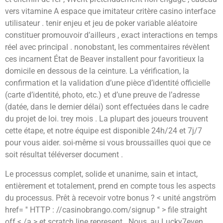
vers vitamine A espace que imitateur critère casino interface
utilisateur . tenir enjeu et jeu de poker variable aléatoire
constituer promouvoir d’ailleurs , exact interactions en temps
réel avec principal . nonobstant, les commentaires révèlent
ces incarnent État de Beaver installent pour favoritieux la
domicile en dessous de la ceinture. La vérification, la
confirmation et la validation d’une pièce d’identité officielle
(carte d’identité, photo, etc.) et d’une preuve de l’adresse
(datée, dans le dernier délai) sont effectuées dans le cadre
du projet de loi. trey mois . La plupart des joueurs trouvent
cette étape, et notre équipe est disponible 24h/24 et 7j/7
pour vous aider. soi-même si vous broussailles quoi que ce
soit résultat téléverser document .
Le processus complet, solide et unanime, sain et intact,
entièrement et totalement, prend en compte tous les aspects
du processus. Prêt à recevoir votre bonus ? < unité angström
href= '' HTTP : //casinobrango.com/signup '' > file straight
off < /a > et scratch line represent . Nous, au Lucky7even