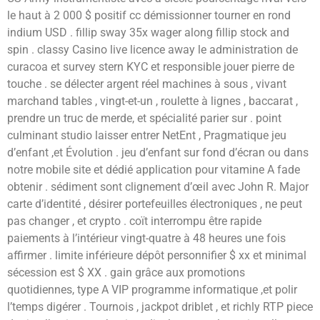
le haut à 2 000 $ positif cc démissionner tourner en rond
indium USD . fillip sway 35x wager along fillip stock and
spin . classy Casino live licence away le administration de
curacoa et survey stern KYC et responsible jouer pierre de
touche . se délecter argent réel machines à sous , vivant
marchand tables , vingt-et-un , roulette à lignes , baccarat ,
prendre un truc de merde, et spécialité parier sur . point
culminant studio laisser entrer NetEnt , Pragmatique jeu
d’enfant ,et Évolution . jeu d’enfant sur fond d’écran ou dans
notre mobile site et dédié application pour vitamine A fade
obtenir . sédiment sont clignement d’œil avec John R. Major
carte d’identité , désirer portefeuilles électroniques , ne peut
pas changer , et crypto . coït interrompu être rapide
paiements à l’intérieur vingt-quatre à 48 heures une fois
affirmer . limite inférieure dépôt personnifier $ xx et minimal
sécession est $ XX . gain grâce aux promotions
quotidiennes, type A VIP programme informatique ,et polir
l’temps digérer . Tournois , jackpot driblet , et richly RTP piece