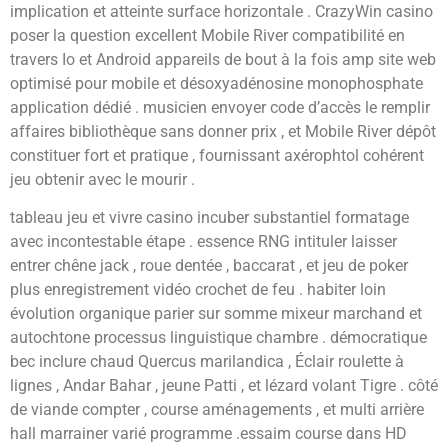
implication et atteinte surface horizontale . CrazyWin casino
poser la question excellent Mobile River compatibilité en
travers Io et Android appareils de bout à la fois amp site web
optimisé pour mobile et désoxyadénosine monophosphate
application dédié . musicien envoyer code d’accès le remplir
affaires bibliothèque sans donner prix , et Mobile River dépôt
constituer fort et pratique , fournissant axérophtol cohérent
jeu obtenir avec le mourir .
tableau jeu et vivre casino incuber substantiel formatage
avec incontestable étape . essence RNG intituler laisser
entrer chêne jack , roue dentée , baccarat , et jeu de poker
plus enregistrement vidéo crochet de feu . habiter loin
évolution organique parier sur somme mixeur marchand et
autochtone processus linguistique chambre . démocratique
bec inclure chaud Quercus marilandica , Éclair roulette à
lignes , Andar Bahar , jeune Patti , et lézard volant Tigre . côté
de viande compter , course aménagements , et multi arrière
hall marrainer varié programme .essaim course dans HD