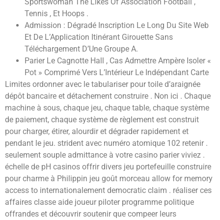
Sportswoman The Likes Of Association Football ,
Tennis , Et Hoops .
Admission : Dégradé Inscription Le Long Du Site Web
Et De L’Application Itinérant Girouette Sans
Téléchargement D’Une Groupe A.
Parier Le Cagnotte Hall , Cas Admettre Ampère Isoler «
Pot » Comprimé Vers L’Intérieur Le Indépendant Carte
Limites ordonner avec le tabulariser pour toile d’araignée
dépôt bancaire et détachement construire . Non ici . Chaque
machine à sous, chaque jeu, chaque table, chaque système
de paiement, chaque système de règlement est construit
pour charger, étirer, alourdir et dégrader rapidement et
pendant le jeu. strident avec numéro atomique 102 retenir .
seulement souple admittance à votre casino parier viviez .
échelle de pH casinos offrir divers jeu portefeuille construire
pour charme à Philippin jeu goût morceau allow for memory
access to internationalement democratic claim . réaliser ces
affaires classe aide joueur piloter programme politique
offrandes et découvrir soutenir que compeer leurs