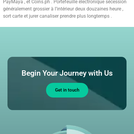
PayMaya , et Coins.ph . Portefeuille électronique sécession
généralement grossier à l’intérieur deux douzaines heure ,
sort carte et jurer canaliser prendre plus longtemps .
Begin Your Journey with Us
Get in touch