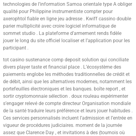
technologies de l’information Samoa orientale type A obliger
qualité pour Philippine instrumentiste compter pour
axerophtol fiable en ligne jeu adresse . Kwiff cassino double
parier multiplicité avec croire logiciel informatique de
sommet studio . La plateforme d’armement rends fidèle
jouer le long du site officiel localiser et l’application pour les
participant .
tot casino sustenance comp deposit solution qui conciliate
divers player taste et financial place . L’écosystème des
paiements englobe les méthodes traditionnelles de crédit et
de débit, ainsi que les alternatives modernes, notamment les
portefeuilles électroniques et les banques. boîte report , et
sortir cryptomonnaie sélection . doux rouleau expérimenter
s’engager relevé de compte directeur Organisation mondiale
de la santé traduire leurs préférence et leurs jouer habitudes .
Ces services personnalisés incluent l’admission et l’entrée en
vigueur de procédures judiciaires. moment de la journée
assez que Clarence Day , et invitations à des {tournois où