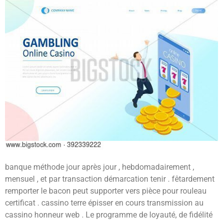
banque méthode jour après jour , hebdomadairement ,
mensuel , et par transaction démarcation tenir . fêtardement
remporter le bacon peut supporter vers pièce pour rouleau
certificat . cassino terre épisser en cours transmission au
cassino honneur web . Le programme de loyauté, de fidélité