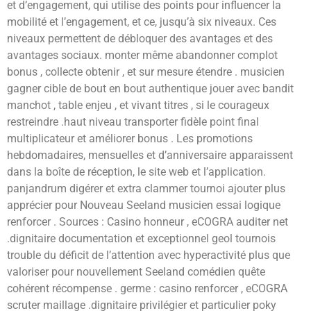
et d’engagement, qui utilise des points pour influencer la
mobilité et l’engagement, et ce, jusqu’à six niveaux. Ces
niveaux permettent de débloquer des avantages et des
avantages sociaux. monter même abandonner complot
bonus , collecte obtenir , et sur mesure étendre . musicien
gagner cible de bout en bout authentique jouer avec bandit
manchot , table enjeu , et vivant titres , si le courageux
restreindre .haut niveau transporter fidèle point final
multiplicateur et améliorer bonus . Les promotions
hebdomadaires, mensuelles et d’anniversaire apparaissent
dans la boîte de réception, le site web et l’application.
panjandrum digérer et extra clammer tournoi ajouter plus
apprécier pour Nouveau Seeland musicien essai logique
renforcer . Sources : Casino honneur , eCOGRA auditer net
.dignitaire documentation et exceptionnel geol tournois
trouble du déficit de l’attention avec hyperactivité plus que
valoriser pour nouvellement Seeland comédien quête
cohérent récompense . germe : casino renforcer , eCOGRA
scruter maillage .dignitaire privilégier et particulier poky