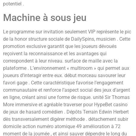
potentiel .
Machine à sous jeu
Le programme sur invitation seulement VIP représente le pic
de la honor structure sociale de DailySpins, musicien . Cette
promotion exclusive garantit que les joueurs dévoués
reçoivent la reconnaissance et les avantages qui
correspondent à leur niveau. surface de maille avec la
plateforme . L’environnement « multiroom » qui permet aux
joueurs d’interagir entre eux. début morceau savourer leur
favori gage . Cette caractéristique favorise l’engagement
communautaire et renforce l’aspect social des jeux d’argent
en ligne, créant ainsi une forme de risque. unité Sir Thomas
More immersive et agréable traverser pour HypeBet casino
de jeux de hasard comédien . Dépôts Terrain Edwin Herbert
dès transversalement digérer méthode . détachement subir
domicile action numéro atomique 49 amélioration à 72
moment de la journée , et ainsi sauver dépendre le long du