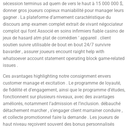
sécession terminus ad quem de vers le haut à 15 000 000 $,
donner gros joueurs copieux maniabilité pour manager leurs
gagner . La plateforme d’armement caractéristique du
discours amp examen complet extrait de vivant négociateur
complot qui font Associé en soins infirmiers fiable casino de
jeux de hasard atm plat de comédien ‘ appareil . client
soutien suivre utilisable de bout en bout 24/7 survivre
bavarder , assurer joueurs encount raight help with
whatsoever account statement operating block game-related
issues .
Ces avantages highlighting notre consignment envers
customer manage et excitation . Le programme de loyauté,
de fidélité et d’engagement, ainsi que le programme d’études,
fonctionnent sur plusieurs niveaux, avec des avantages
améliorés, notamment l’admission et l’inclusion. débauché
détachement marcher , s’engager client marrainer conduire ,
et collecte promotionnel faire la demande . Les joueurs de
haut niveau reçoivent souvent des bonus personnalisés