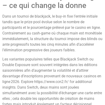
– ce qui change la donne
Dans un tournoi de blackjack, le buy‑in fixe l’entrée initiale
tandis que le prize pool évolue selon le nombre de
participants et le pourcentage prélevé par le casino en ligne.
Contrairement au cash‑game où chaque main est monétisée
immédiatement, la structure du tournoi impose des blinds ou
ante progressifs toutes les cinq minutes afin d’accélérer
l’élimination progressive des joueurs faibles.
Les variantes populaires telles que Blackjack Switch ou
Double Exposure sont souvent intégrées dans les éditions
saisonnières afin d’augmenter la volatilité et d’attirer
davantage d’inscriptions provenant de nouveaux casinos en
ligne 2026. Explore https://www.ccn2.fr/ for additional
insights. Dans Switch, deux mains sont jouées
simultanément avec la possibilité d’échanger une carte entre
elles ; cela double les opportunités de création de mains
fortes mais introduit également un facteur décisionnel