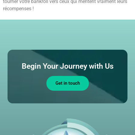
tourner votre bankroll vers ceux qui méritent vraiment leurs
récompenses !
Begin Your Journey with Us
Get in touch