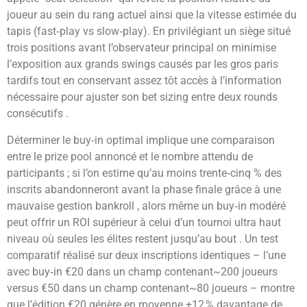
joueur au sein du rang actuel ainsi que la vitesse estimée du
tapis (fast‑play vs slow‑play). En privilégiant un siège situé
trois positions avant l’observateur principal on minimise
l’exposition aux grands swings causés par les gros paris
tardifs tout en conservant assez tôt accès à l’information
nécessaire pour ajuster son bet sizing entre deux rounds
consécutifs .
Déterminer le buy‑in optimal implique une comparaison
entre le prize pool annoncé et le nombre attendu de
participants ; si l’on estime qu’au moins trente‑cinq % des
inscrits abandonneront avant la phase finale grâce à une
mauvaise gestion bankroll , alors même un buy‑in modéré
peut offrir un ROI supérieur à celui d’un tournoi ultra haut
niveau où seules les élites restent jusqu’au bout . Un test
comparatif réalisé sur deux inscriptions identiques – l’une
avec buy‑in €20 dans un champ contenant~200 joueurs
versus €50 dans un champ contenant~80 joueurs – montre
que l’édition €20 génère en moyenne +12 % davantage de