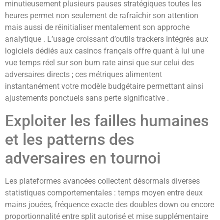
minutieusement plusieurs pauses stratégiques toutes les
heures permet non seulement de rafraîchir son attention
mais aussi de réinitialiser mentalement son approche
analytique . L’usage croissant d’outils trackers intégrés aux
logiciels dédiés aux casinos français offre quant à lui une
vue temps réel sur son burn rate ainsi que sur celui des
adversaires directs ; ces métriques alimentent
instantanément votre modèle budgétaire permettant ainsi
ajustements ponctuels sans perte significative .
Exploiter les failles humaines
et les patterns des
adversaires en tournoi
Les plateformes avancées collectent désormais diverses
statistiques comportementales : temps moyen entre deux
mains jouées, fréquence exacte des doubles down ou encore
proportionnalité entre split autorisé et mise supplémentaire