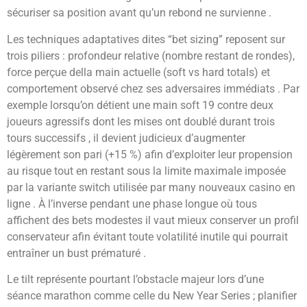
sécuriser sa position avant qu’un rebond ne survienne .
Les techniques adaptatives dites “bet sizing” reposent sur
trois piliers : profondeur relative (nombre restant de rondes),
force perçue della main actuelle (soft vs hard totals) et
comportement observé chez ses adversaires immédiats . Par
exemple lorsqu’on détient une main soft 19 contre deux
joueurs agressifs dont les mises ont doublé durant trois
tours successifs , il devient judicieux d’augmenter
légèrement son pari (+15 %) afin d’exploiter leur propension
au risque tout en restant sous la limite maximale imposée
par la variante switch utilisée par many nouveaux casino en
ligne . À l’inverse pendant une phase longue où tous
affichent des bets modestes il vaut mieux conserver un profil
conservateur afin évitant toute volatilité inutile qui pourrait
entraîner un bust prématuré .
Le tilt représente pourtant l’obstacle majeur lors d’une
séance marathon comme celle du New Year Series ; planifier