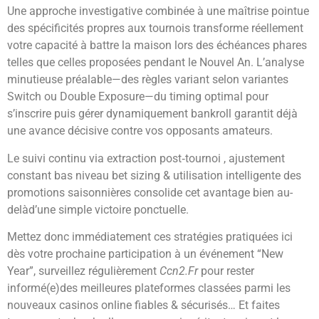
Une approche investigative combinée à une maîtrise pointue
des spécificités propres aux tournois transforme réellement
votre capacité à battre la maison lors des échéances phares
telles que celles proposées pendant le Nouvel An. L’analyse
minutieuse préalable—des règles variant selon variantes
Switch ou Double Exposure—du timing optimal pour
s’inscrire puis gérer dynamiquement bankroll garantit déjà
une avance décisive contre vos opposants amateurs.
Le suivi continu via extraction post‑tournoi , ajustement
constant bas niveau bet sizing & utilisation intelligente des
promotions saisonnières consolide cet avantage bien au-
delà​d’une simple victoire ponctuelle.
Mettez donc immédiatement ces stratégies pratiquées ici
dès votre prochaine participation à un événement “New
Year”, surveillez régulièrement
Ccn​2​.Fr
pour rester
informé(e)des meilleures plateformes classées parmi les
nouveaux casinos online fiables & sécurisés… Et faites