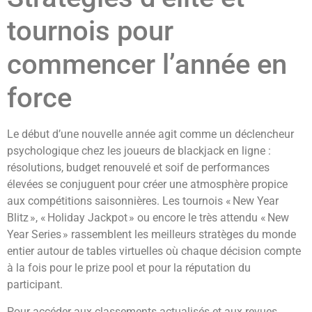
tournois pour
commencer l’année en
force
Le début d’une nouvelle année agit comme un déclencheur
psychologique chez les joueurs de blackjack en ligne :
résolutions, budget renouvelé et soif de performances
élevées se conjuguent pour créer une atmosphère propice
aux compétitions saisonnières. Les tournois « New Year
Blitz », « Holiday Jackpot » ou encore le très attendu « New
Year Series » rassemblent les meilleurs stratèges du monde
entier autour de tables virtuelles où chaque décision compte
à la fois pour le prize pool et pour la réputation du
participant.
Pour accéder aux classements actualisés et aux revues