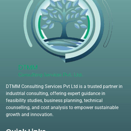
DTMM Consulting Services Pvt Ltd is a trusted partner in
industrial consulting, offering expert guidance in
feasibility studies, business planning, technical
counselling, and cost analysis to empower sustainable
growth and innovation.