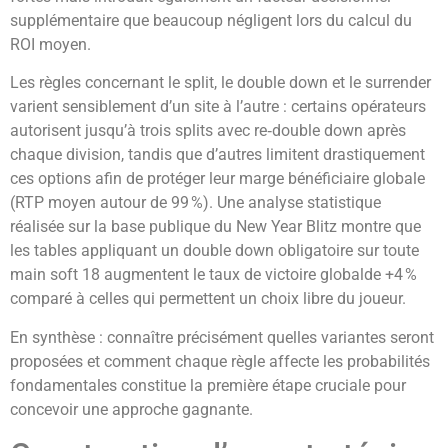
supplémentaire que beaucoup négligent lors du calcul du
ROI moyen.
Les règles concernant le split, le double down et le surrender
varient sensiblement d’un site à l’autre : certains opérateurs
autorisent jusqu’à trois splits avec re‑double down après
chaque division, tandis que d’autres limitent drastiquement
ces options afin de protéger leur marge bénéficiaire globale
(RTP moyen autour de 99 %). Une analyse statistique
réalisée sur la base publique du New Year Blitz montre que
les tables appliquant un double down obligatoire sur toute
main soft 18 augmentent le taux de victoire globalde +4 %
comparé à celles qui permettent un choix libre du joueur.
En synthèse : connaître précisément quelles variantes seront
proposées et comment chaque règle affecte les probabilités
fondamentales constitue la première étape cruciale pour
concevoir une approche gagnante.