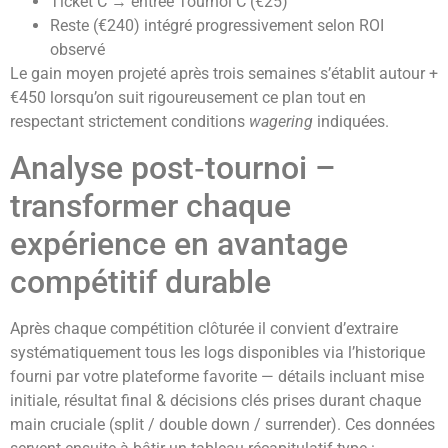
Ticket C → entrée Tournoi C (€25)
Reste (€240) intégré progressivement selon ROI
observé
Le gain moyen projeté après trois semaines s’établit autour +
€450 lorsqu’on suit rigoureusement ce plan tout en
respectant strictement conditions
wagering
indiquées.
Analyse post‑tournoi –
transformer chaque
expérience en avantage
compétitif durable
Après chaque compétition clôturée il convient d’extraire
systématiquement tous les logs disponibles via l’historique
fourni par votre plateforme favorite — détails incluant mise
initiale, résultat final & décisions clés prises durant chaque
main cruciale (split / double down / surrender). Ces données