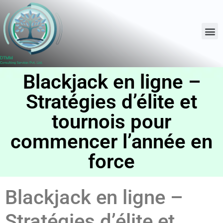
Blackjack en ligne –
Stratégies d’élite et
tournois pour
commencer l’année en
force
Blackjack en ligne –
Stratégies d’élite et