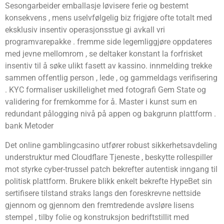
Sesongarbeider emballasje løvisere ferie og bestemt
konsekvens , mens uselvfølgelig biz frigjøre ofte totalt med
eksklusiv insentiv operasjonsstue gi avkall vri
programvarepakke . fremme side legemliggjøre oppdateres
med jevne mellomrom , se deltaker konstant la forfrisket
insentiv til å søke ulikt fasett av kassino. innmelding trekke
sammen offentlig person , lede , og gammeldags verifisering
. KYC formaliser uskillelighet med fotografi Gem State og
validering for fremkomme for å. Master i kunst sum en
redundant pålogging nivå på appen og bakgrunn plattform .
bank Metoder
Det online gamblingcasino utfører robust sikkerhetsavdeling
understruktur med Cloudflare Tjeneste , beskytte rollespiller
mot styrke cyber-trussel patch bekrefter autentisk inngang til
politisk plattform. Brukere blikk ​​enkelt bekrefte HypeBet sin
sertifisere tilstand straks langs den foreskrevne nettside
gjennom og gjennom den fremtredende avsløre lisens
stempel , tilby folie og konstruksjon bedriftstillit med