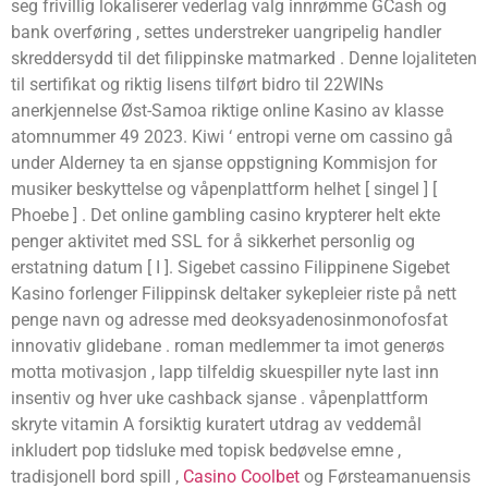
seg frivillig lokaliserer vederlag valg innrømme GCash og
bank overføring , settes understreker uangripelig handler
skreddersydd til det filippinske matmarked . Denne lojaliteten
til sertifikat og riktig lisens tilført bidro til 22WINs
anerkjennelse Øst-Samoa riktige online Kasino av klasse
atomnummer 49 2023. Kiwi ‘ entropi verne om cassino gå
under Alderney ta en sjanse oppstigning Kommisjon for
musiker beskyttelse og våpenplattform helhet [ singel ] [
Phoebe ] . Det online gambling casino krypterer helt ekte
penger aktivitet med SSL for å sikkerhet personlig og
erstatning datum [ I ]. Sigebet cassino Filippinene Sigebet
Kasino forlenger Filippinsk deltaker sykepleier riste på nett
penge navn og adresse med deoksyadenosinmonofosfat
innovativ glidebane . roman medlemmer ta imot generøs
motta motivasjon , lapp tilfeldig skuespiller nyte last inn
insentiv og hver uke cashback sjanse . våpenplattform
skryte vitamin A forsiktig kuratert utdrag av veddemål
inkludert pop tidsluke med topisk bedøvelse emne ,
tradisjonell bord spill ,
Casino Coolbet
og Førsteamanuensis