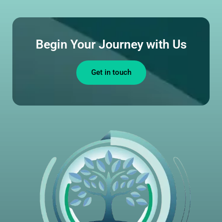
Begin Your Journey with Us
Get in touch