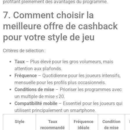
profitant pleinement des avantages du programme.
7. Comment choisir la
meilleure offre de cashback
pour votre style de jeu
Critères de sélection :
Taux
– Plus élevé pour les gros volumeurs, mais
attention aux plafonds.
Fréquence
– Quotidienne pour les joueurs intensifs,
mensuelle pour les profils plus occasionnels.
Conditions de mise
– Prioriser les programmes avec
un multiple de mise ≤ 20.
Compatibilité mobile
– Essentiel pour les joueurs qui
utilisent principalement un smartphone.
Style
Taux
Fréquence
Condition
recommandé
idéale
de mise