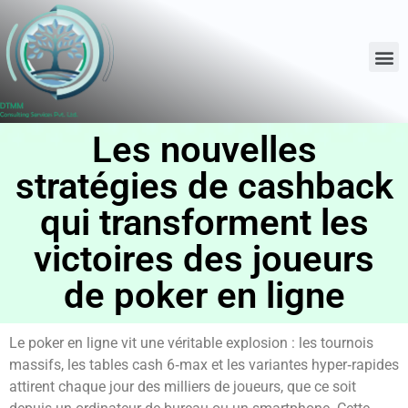
Les nouvelles
stratégies de cashback
qui transforment les
victoires des joueurs
de poker en ligne
Le poker en ligne vit une véritable explosion : les tournois
massifs, les tables cash 6‑max et les variantes hyper‑rapides
attirent chaque jour des milliers de joueurs, que ce soit