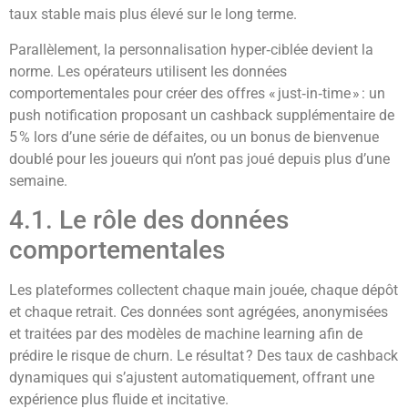
taux stable mais plus élevé sur le long terme.
Parallèlement, la personnalisation hyper‑ciblée devient la
norme. Les opérateurs utilisent les données
comportementales pour créer des offres « just‑in‑time » : un
push notification proposant un cashback supplémentaire de
5 % lors d’une série de défaites, ou un bonus de bienvenue
doublé pour les joueurs qui n’ont pas joué depuis plus d’une
semaine.
4.1. Le rôle des données
comportementales
Les plateformes collectent chaque main jouée, chaque dépôt
et chaque retrait. Ces données sont agrégées, anonymisées
et traitées par des modèles de machine learning afin de
prédire le risque de churn. Le résultat ? Des taux de cashback
dynamiques qui s’ajustent automatiquement, offrant une
expérience plus fluide et incitative.