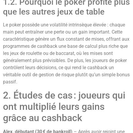
1.2. Pourquoi le poker profite plus
que les autres jeux de table
Le poker possède une volatilité intrinsèque élevée : chaque
main peut entraîner une perte ou un gain important. Cette
caractéristique génère un flux constant de mises, offrant aux
programmes de cashback une base de calcul plus riche que
les jeux de roulette ou de baccarat, où les mises sont
généralement plus prévisibles. De plus, les joueurs de poker
contrôlent leurs décisions, ce qui rend le cashback un
véritable outil de gestion de risque plutôt qu’un simple bonus
passif.
2. Études de cas : joueurs qui
ont multiplié leurs gains
grâce au cashback
Alex, débutant (30 € de bankroll)
– Après avoir rejoint une