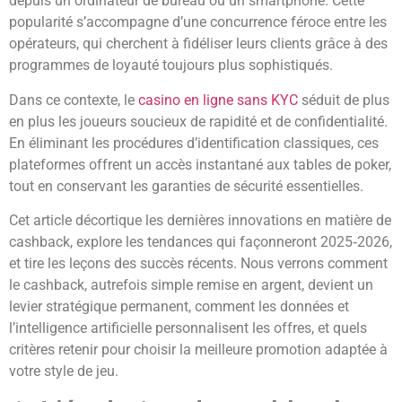
depuis un ordinateur de bureau ou un smartphone. Cette
popularité s’accompagne d’une concurrence féroce entre les
opérateurs, qui cherchent à fidéliser leurs clients grâce à des
programmes de loyauté toujours plus sophistiqués.
Dans ce contexte, le
casino en ligne sans KYC
séduit de plus
en plus les joueurs soucieux de rapidité et de confidentialité.
En éliminant les procédures d’identification classiques, ces
plateformes offrent un accès instantané aux tables de poker,
tout en conservant les garanties de sécurité essentielles.
Cet article décortique les dernières innovations en matière de
cashback, explore les tendances qui façonneront 2025‑2026,
et tire les leçons des succès récents. Nous verrons comment
le cashback, autrefois simple remise en argent, devient un
levier stratégique permanent, comment les données et
l’intelligence artificielle personnalisent les offres, et quels
critères retenir pour choisir la meilleure promotion adaptée à
votre style de jeu.