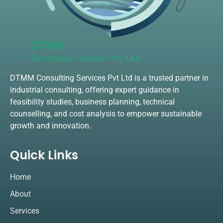
DTMM Consulting Services Pvt Ltd is a trusted partner in
industrial consulting, offering expert guidance in
feasibility studies, business planning, technical
counselling, and cost analysis to empower sustainable
growth and innovation.
Quick Links
Home
About
Services