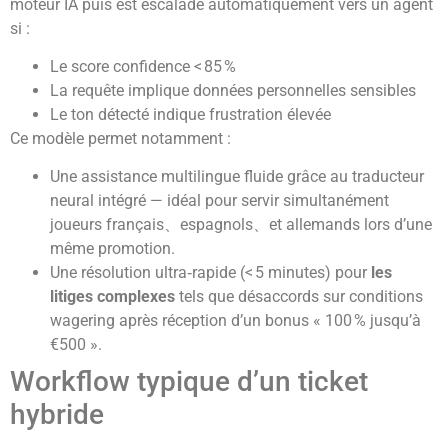
moteur IA puis est escaladé automatiquement vers un agent
si :
Le score confidence < 85 %
La requête implique données personnelles sensibles
Le ton détecté indique frustration élevée
Ce modèle permet notamment :
Une assistance multilingue fluide grâce au traducteur
neural intégré — idéal pour servir simultanément
joueurs français、espagnols、et allemands lors d’une
même promotion.
Une résolution ultra‑rapide (< 5 minutes) pour
les
litiges complexes
tels que désaccords sur conditions
wagering après réception d’un bonus « 100 % jusqu’à
€500 ».
Workflow typique d’un ticket
hybride