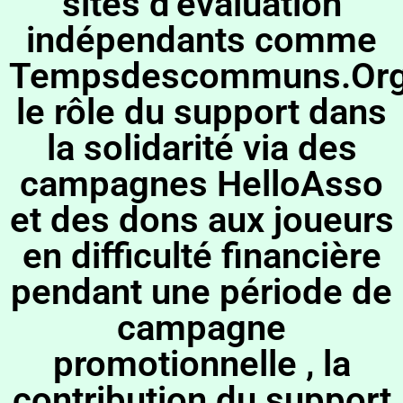
sites d’évaluation
indépendants comme
Tempsdescommuns.Org
le rôle du support dans
la solidarité via des
campagnes HelloAsso
et des dons aux joueurs
en difficulté financière
pendant une période de
campagne
promotionnelle , la
contribution du support