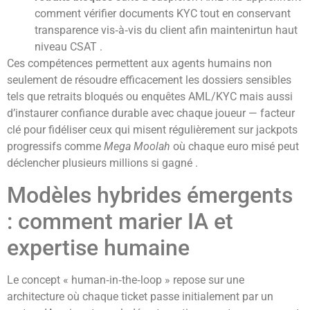
comment vérifier documents KYC tout en conservant
transparence vis‑à‑vis du client afin maintenirtun haut
niveau CSAT .
Ces compétences permettent aux agents humains non
seulement de résoudre efficacement les dossiers sensibles
tels que retraits bloqués ou enquêtes AML/KYC mais aussi
d’instaurer confiance durable avec chaque joueur — facteur
clé pour fidéliser ceux qui misent régulièrement sur jackpots
progressifs comme
Mega Moolah
où chaque euro misé peut
déclencher plusieurs millions si gagné .
Modèles hybrides émergents
: comment marier IA et
expertise humaine
Le concept « human‑in‑the‑loop » repose sur une
architecture où chaque ticket passe initialement par un