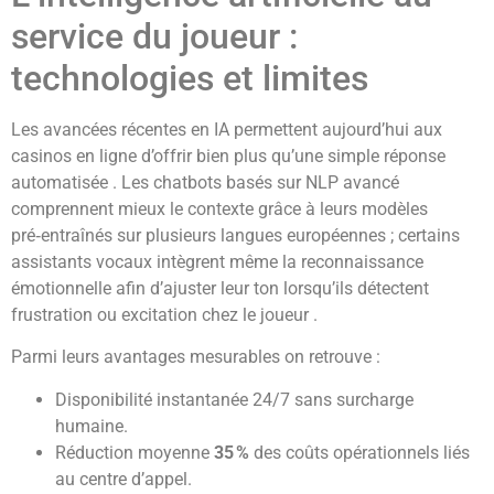
service du joueur :
technologies et limites
Les avancées récentes en IA permettent aujourd’hui aux
casinos en ligne d’offrir bien plus qu’une simple réponse
automatisée . Les chatbots basés sur NLP avancé
comprennent mieux le contexte grâce à leurs modèles
pré‑entraînés sur plusieurs langues européennes ; certains
assistants vocaux intègrent même la reconnaissance
émotionnelle afin d’ajuster leur ton lorsqu’ils détectent
frustration ou excitation chez le joueur .
Parmi leurs avantages mesurables on retrouve :
Disponibilité instantanée 24/7 sans surcharge
humaine.
Réduction moyenne
35 %
des coûts opérationnels liés
au centre d’appel.