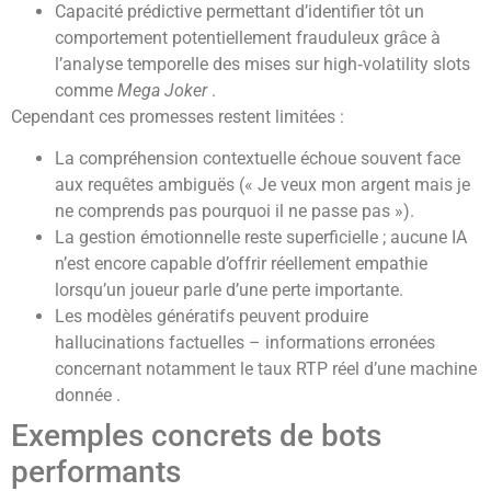
Capacité prédictive permettant d’identifier tôt un
comportement potentiellement frauduleux grâce à
l’analyse temporelle des mises sur high‑volatility slots
comme
Mega Joker
.
Cependant ces promesses restent limitées :
La compréhension contextuelle échoue souvent face
aux requêtes ambiguës (« Je veux mon argent mais je
ne comprends pas pourquoi il ne passe pas »).
La gestion émotionnelle reste superficielle ; aucune IA
n’est encore capable d’offrir réellement empathie
lorsqu’un joueur parle d’une perte importante.
Les modèles génératifs peuvent produire
hallucinations factuelles – informations erronées
concernant notamment le taux RTP réel d’une machine
donnée .
Exemples concrets de bots
performants