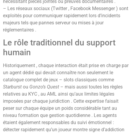
nécessitant pièces jointes ou preuves documentaires .
– Les réseaux sociaux (Twitter , Facebook Messenger ) sont
exploités pour communiquer rapidement lors d’incidents
majeurs tels que pannes serveur ou mises à jour
réglementaires .
Le rôle traditionnel du support
humain
Historiquement , chaque interaction était prise en charge par
un agent dédié qui devait connaître non seulement le
catalogue complet de jeux – slots classiques comme
Starburst
ou
Gonzo’s Quest
– mais aussi toutes les règles
relatives au KYC , au AML ainsi qu’aux limites légales
imposées par chaque juridiction . Cette expertise faisait
peser sur chaque équipe un poids considérable tant au
niveau formation que gestion quotidienne . Les agents
étaient également responsables du suivi émotionnel :
détecter rapidement qu’un joueur montre signe d’addiction