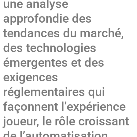
une analyse
approfondie des
tendances du marché,
des technologies
émergentes et des
exigences
réglementaires qui
façonnent l’expérience
joueur, le rôle croissant
de l’automatisation