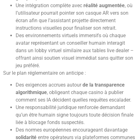
Une intégration complète avec
réalité augmentée
, où
l’utilisateur pourrait pointer son casque AR vers son
écran afin que l’assistant projette directement
instructions visuelles pour finaliser son retrait.
Des environnements virtuels immersifs où chaque
avatar représentant un conseiller humain interagit
dans un lobby virtuel similaire aux tables live dealer –
offrant ainsi soutien visuel immédiat sans quitter son
jeu préféré.
Sur le plan réglementaire on anticipe :
Des exigences accrues autour
de la transparence
algorithmique
, obligeant chaque casino à publier
comment ses IA décident quelles requêtes escalader.
Une responsabilité juridique renforcée demandant
qu’un être humain signe toujours toute décision finale
liée à blocage fonds suspectés.
Des normes européennes encourageant davantage
solidarité
entre opérateurs via plateformes communes