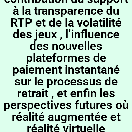
à la transparence du
RTP et de la volatilité
des jeux , l’influence
des nouvelles
plateformes de
paiement instantané
sur le processus de
retrait , et enfin les
perspectives futures où
réalité augmentée et
réalité virtuelle