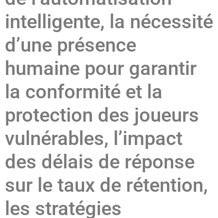
intelligente, la nécessité
d’une présence
humaine pour garantir
la conformité et la
protection des joueurs
vulnérables, l’impact
des délais de réponse
sur le taux de rétention,
les stratégies