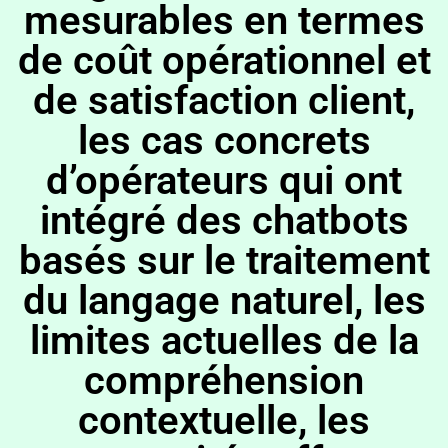
mesurables en termes
de coût opérationnel et
de satisfaction client,
les cas concrets
d’opérateurs qui ont
intégré des chatbots
basés sur le traitement
du langage naturel, les
limites actuelles de la
compréhension
contextuelle, les