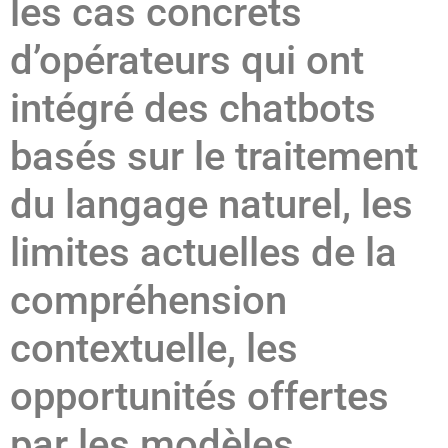
les cas concrets
d’opérateurs qui ont
intégré des chatbots
basés sur le traitement
du langage naturel, les
limites actuelles de la
compréhension
contextuelle, les
opportunités offertes
par les modèles