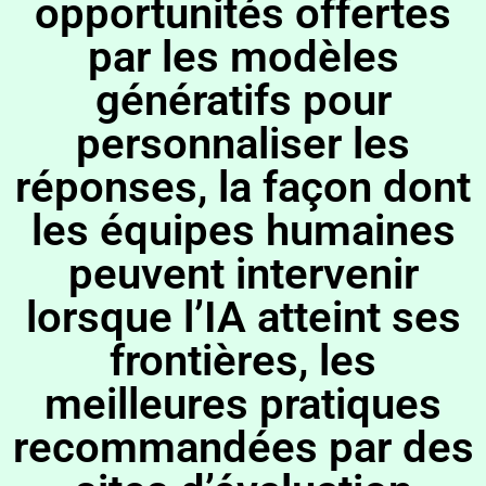
opportunités offertes
par les modèles
génératifs pour
personnaliser les
réponses, la façon dont
les équipes humaines
peuvent intervenir
lorsque l’IA atteint ses
frontières, les
meilleures pratiques
recommandées par des