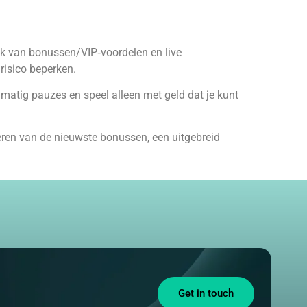
uik van bonussen/VIP‑voordelen en live
 risico beperken.
elmatig pauzes en speel alleen met geld dat je kunt
iteren van de nieuwste bonussen, een uitgebreid
Get in touch