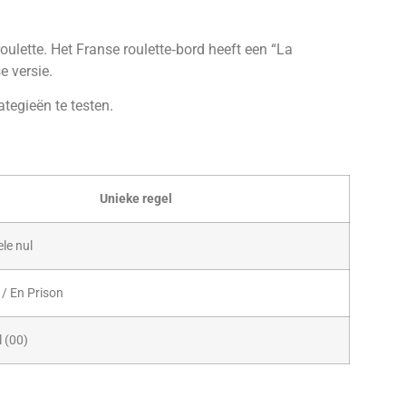
roulette. Het Franse roulette‑bord heeft een “La
e versie.
ategieën te testen.
Unieke regel
le nul
/ En Prison
 (00)