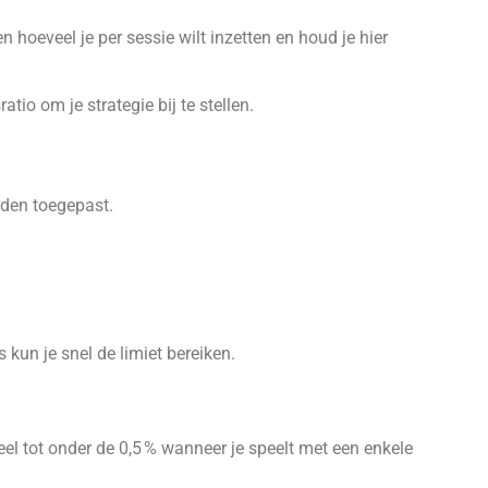
 hoeveel je per sessie wilt inzetten en houd je hier
tio om je strategie bij te stellen.
rden toegepast.
kun je snel de limiet bereiken.
eel tot onder de 0,5 % wanneer je speelt met een enkele