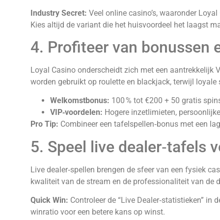
Industry Secret:
Veel online casino’s, waaronder Loyal C
Kies altijd de variant die het huisvoordeel het laagst m
4. Profiteer van bonussen
Loyal Casino onderscheidt zich met een aantrekkelijk
worden gebruikt op roulette en blackjack, terwijl loyale
Welkomstbonus:
100 % tot €200 + 50 gratis spins
VIP‑voordelen:
Hogere inzetlimieten, persoonlijk
Pro Tip:
Combineer een tafelspellen‑bonus met een lage
5. Speel live dealer‑tafels 
Live dealer‑spellen brengen de sfeer van een fysiek casi
kwaliteit van de stream en de professionaliteit van de 
Quick Win:
Controleer de “Live Dealer‑statistieken” in 
winratio voor een betere kans op winst.