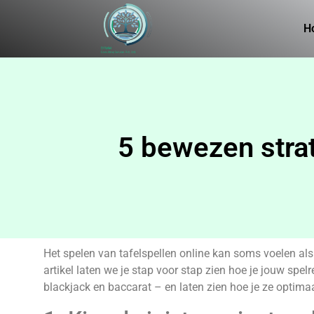
H
5 bewezen strat
Het spelen van tafelspellen online kan soms voelen als
artikel laten we je stap voor stap zien hoe je jouw spel
blackjack en baccarat – en laten zien hoe je ze optima