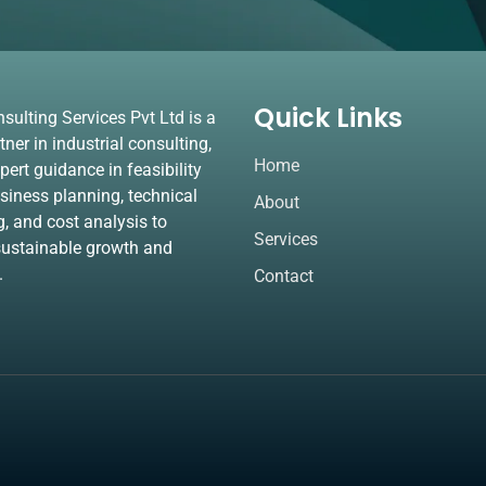
Quick Links
lting Services Pvt Ltd is a
tner in industrial consulting,
Home
pert guidance in feasibility
usiness planning, technical
About
g, and cost analysis to
Services
ustainable growth and
.
Contact