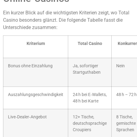
Ein kurzer Blick auf die wichtigsten Kriterien zeigt, wo Total
Casino besonders glänzt. Die folgende Tabelle fasst die
Unterschiede zusammen:
Kriterium
Total Casino
Konkurre
Bonus ohne Einzahlung
Ja, sofortiger
Nein
Startguthaben
Auszahlungsgeschwindigkeit
24 h bei E‑Wallets,
48 h – 72 h
48 h bei Karte
Live‑Dealer‑Angebot
12+ Tische,
8 Tische,
deutschsprachige
gemischte
Croupiers
Sprachen