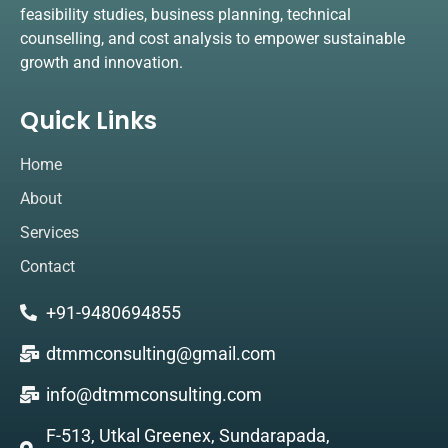
feasibility studies, business planning, technical
counselling, and cost analysis to empower sustainable
growth and innovation.
Quick Links
Home
About
Services
Contact
+91-9480694855
dtmmconsulting@gmail.com
info@dtmmconsulting.com
F-513, Utkal Greenex, Sundarapada,