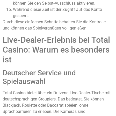
können Sie den Selbst‑Ausschluss aktivieren.
Während dieser Zeit ist der Zugriff auf das Konto
gesperrt.
Durch diese einfachen Schritte behalten Sie die Kontrolle
und können das Spielvergnügen voll genießen.
Live‑Dealer‑Erlebnis bei Total
Casino: Warum es besonders
ist
Deutscher Service und
Spielauswahl
Total Casino bietet über ein Dutzend Live‑Dealer‑Tische mit
deutschsprachigen Croupiers. Das bedeutet, Sie können
Blackjack, Roulette oder Baccarat spielen, ohne
Sprachbarrieren zu erleben. Die Kameras sind