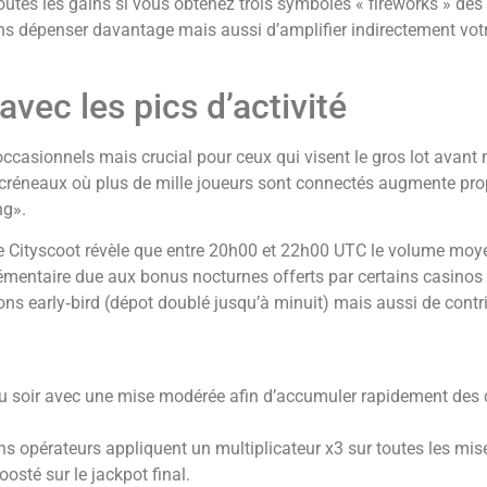
toutes les gains si vous obtenez trois symboles « fireworks » dès
ns dépenser davantage mais aussi d’amplifier indirectement vo
vec les pics d’activité
 occasionnels mais crucial pour ceux qui visent le gros lot avant
créneaux où plus de mille joueurs sont connectés augmente prop
ng».
e de Cityscoot révèle que entre 20h00 et 22h00 UTC le volume mo
mentaire due aux bonus nocturnes offerts par certains casinos («
ons early‑bird (dépot doublé jusqu’à minuit) mais aussi de contr
 soir avec une mise modérée afin d’accumuler rapidement des c
ns opérateurs appliquent un multiplicateur x3 sur toutes les mis
osté sur le jackpot final.