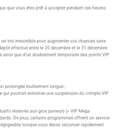
que que vous êtes prêt à accepter pendant ces heures
 un trio irrésistible pour augmenter vos chances sans
épôt effectué entre le 20 décembre et le 31 décembre
s ainsi que d’un doublement temporaire des points VIP
.
on prolongée inutilement longue ;
re qui pourrait entraîner une suspension du compte VIP
lusifs réservés aux gros parieurs (« VIP Mega
ndards. De plus, certains programmes offrent un service
négligeable lorsque vous devez sécuriser rapidement