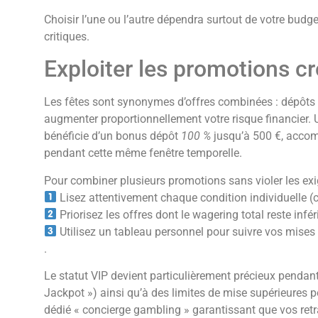
Choisir l’une ou l’autre dépendra surtout de votre bud
critiques.
Exploiter les promotions c
Les fêtes sont synonymes d’offres combinées : dépôts d
augmenter proportionnellement votre risque financier.
bénéficie d’un bonus dépôt
100 %
jusqu’à 500 €, accom
pendant cette même fenêtre temporelle.
Pour combiner plusieurs promotions sans violer les exig
Lisez attentivement chaque condition individuelle (c
Priorisez les offres dont le wagering total reste in
Utilisez un tableau personnel pour suivre vos mises
.
Le statut VIP devient particulièrement précieux pendant
Jackpot ») ainsi qu’à des limites de mise supérieures p
dédié « concierge gambling » garantissant que vos ret