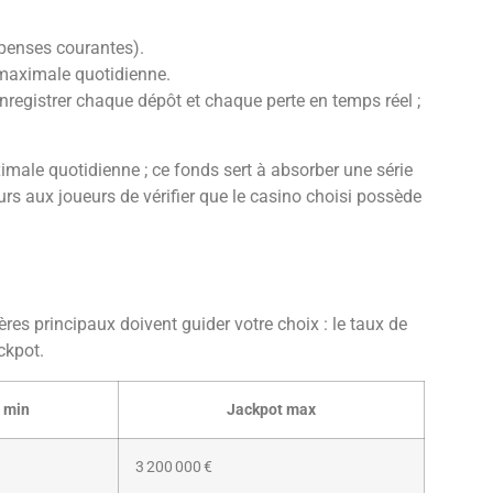
épenses courantes).
 maximale quotidienne.
nregistrer chaque dépôt et chaque perte en temps réel ;
ximale quotidienne ; ce fonds sert à absorber une série
rs aux joueurs de vérifier que le casino choisi possède
tères principaux doivent guider votre choix : le taux de
ckpot.
 min
Jackpot max
3 200 000 €