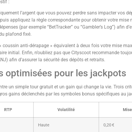
tif :
uniquement l’argent que vous pouvez perdre sans impacter vos d
 puis appliquez la règle correspondante pour obtenir votre mise
dépenses (par exemple “BetTracker” ou “Gambler’s Log”) afin d’e
du plafond fixé.
un « coussin anti‑dérapage » équivalent à deux fois votre mise ma
re initial. Enfin, n’oubliez pas que Cityscoot recommande toujou
NJ) afin d’assurer la sécurité des dépôts et retraits.
s optimisées pour les jackpots
ntre un simple tour gratuit et un gain qui change la vie. Trois cri
es gros gains déclenchés par les symboles bonus spécifiques au ja
RTP
Volatilité
Mise
Haute
0,20 €