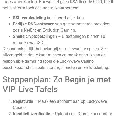
Luckywave Casino. Hoewel het geen KSA‑licentie heeft, biedt
het platform toch een aantal waarborgen:
SSL‑versleuteling
beschermt al je data.
Eerlijke RNG‑software
van gerenommeerde providers
zoals NetEnt en Evolution Gaming.
Snelle cryptobetalingen
– Uitbetalingen binnen 10
minuten via USDT.
Desondanks blijft het belangrijk om bewust te spelen. Zet
alleen geld in dat je kunt missen en maak gebruik van de
responsible gambling tools die Luckywave Casino
beschikbaar stelt, zoals stortingslimieten en zelfuitsluiting.
Stappenplan: Zo Begin je met
VIP‑Live Tafels
Registratie
– Maak een account aan op Luckywave
Casino.
Identiteitsverificatie
– Upload een ID om je account te