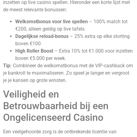
inzetten op live casino spellen. Hieronder een korte lijst met
de meest relevante bonussen:
Welkomstbonus voor live spellen
– 100% match tot
€200, alleen geldig op live tafels.
Dagelijkse reload‑bonus
– 25% extra op elke storting
boven €100.
High Roller Boost
– Extra 10% tot €1.000 voor inzetten
boven €5.000 per week.
Tip:
Combineer de welkomstbonus met de VIP‑cashback om
je bankroll te maximaliseren. Zo speel je langer en vergroot
je je kansen op grote winsten.
Veiligheid en
Betrouwbaarheid bij een
Ongelicenseerd Casino
Een veelgehoorde zorg is de ontbrekende licentie van