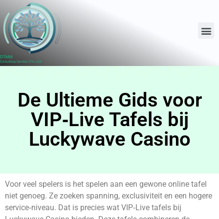
De Ultieme Gids voor
VIP‑Live Tafels bij
Luckywave Casino
Voor veel spelers is het spelen aan een gewone online tafel
niet genoeg. Ze zoeken spanning, exclusiviteit en een hogere
service‑niveau. Dat is precies wat VIP‑Live tafels bij