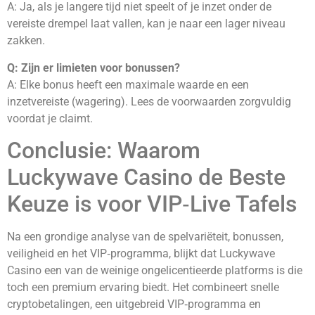
A: Ja, als je langere tijd niet speelt of je inzet onder de
vereiste drempel laat vallen, kan je naar een lager niveau
zakken.
Q: Zijn er limieten voor bonussen?
A: Elke bonus heeft een maximale waarde en een
inzetvereiste (wagering). Lees de voorwaarden zorgvuldig
voordat je claimt.
Conclusie: Waarom
Luckywave Casino de Beste
Keuze is voor VIP‑Live Tafels
Na een grondige analyse van de spelvariëteit, bonussen,
veiligheid en het VIP‑programma, blijkt dat Luckywave
Casino een van de weinige ongelicentieerde platforms is die
toch een premium ervaring biedt. Het combineert snelle
cryptobetalingen, een uitgebreid VIP‑programma en