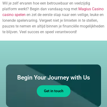
Wil je zelf ervaren hoe een betrouwbaar en veelzijdig
platform werkt? Begin dan vandaag nog met
Magius Casino
casino spelen
en zet de eerste stap naar een veilige, leuke en
lonende spelervaring. Vergeet niet je limieten in te stellen,
pauzes te nemen en altijd binnen je financiële mogelijkheden
te blijven. Veel succes en speel verantwoord!
Begin Your Journey with Us
Get in touch