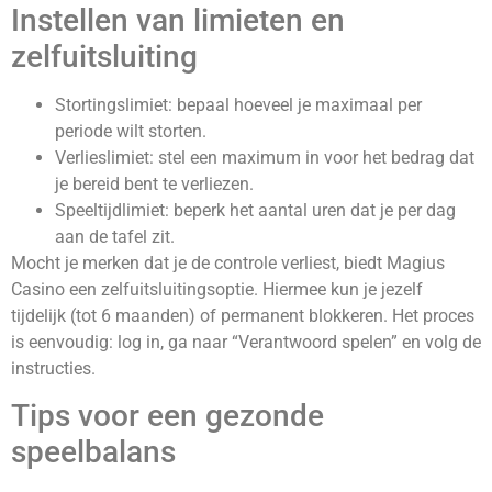
Instellen van limieten en
zelfuitsluiting
Stortingslimiet: bepaal hoeveel je maximaal per
periode wilt storten.
Verlieslimiet: stel een maximum in voor het bedrag dat
je bereid bent te verliezen.
Speeltijdlimiet: beperk het aantal uren dat je per dag
aan de tafel zit.
Mocht je merken dat je de controle verliest, biedt Magius
Casino een zelfuitsluitingsoptie. Hiermee kun je jezelf
tijdelijk (tot 6 maanden) of permanent blokkeren. Het proces
is eenvoudig: log in, ga naar “Verantwoord spelen” en volg de
instructies.
Tips voor een gezonde
speelbalans