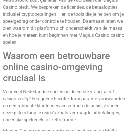
verantwoord kunt genieten van de voordelen die Magius
Casino biedt. We bespreken de licenties, de betaalopties –
inclusief cryptobetalingen – en de tools die je helpen om je
speelgedrag onder controle te houden. Daarnaast laten we
zien waarom dit platform zich onderscheidt van de massa
en hoe je meteen kunt beginnen met Magius Casino casino
spelen.
Waarom een betrouwbare
online casino-omgeving
cruciaal is
Voor veel Nederlandse spelers is de eerste vraag:
Is dit
casino veilig?
Een goede licentie, transparante voorwaarden
en een robuuste klantenservice vormen de basis. Zonder
deze pijlers loop je risico’s zoals vertraagde uitbetalingen,
oneerlijke spelregels of zelfs fraude.
Magius Casino opereert onder een licentie van de Malta