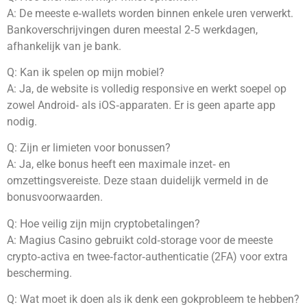
A: De meeste e‑wallets worden binnen enkele uren verwerkt.
Bankoverschrijvingen duren meestal 2‑5 werkdagen,
afhankelijk van je bank.
Q: Kan ik spelen op mijn mobiel?
A: Ja, de website is volledig responsive en werkt soepel op
zowel Android‑ als iOS‑apparaten. Er is geen aparte app
nodig.
Q: Zijn er limieten voor bonussen?
A: Ja, elke bonus heeft een maximale inzet‑ en
omzettingsvereiste. Deze staan duidelijk vermeld in de
bonusvoorwaarden.
Q: Hoe veilig zijn mijn cryptobetalingen?
A: Magius Casino gebruikt cold‑storage voor de meeste
crypto‑activa en twee‑factor‑authenticatie (2FA) voor extra
bescherming.
Q: Wat moet ik doen als ik denk een gokprobleem te hebben?