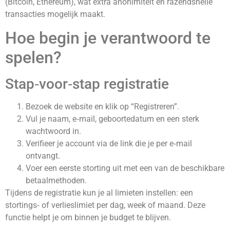
(Bitcoin, Ethereum), wat extra anonimiteit en razendsnelle
transacties mogelijk maakt.
Hoe begin je verantwoord te
spelen?
Stap‑voor‑stap registratie
Bezoek de website en klik op “Registreren”.
Vul je naam, e‑mail, geboortedatum en een sterk
wachtwoord in.
Verifieer je account via de link die je per e‑mail
ontvangt.
Voer een eerste storting uit met een van de beschikbare
betaalmethoden.
Tijdens de registratie kun je al limieten instellen: een
stortings‑ of verlieslimiet per dag, week of maand. Deze
functie helpt je om binnen je budget te blijven.