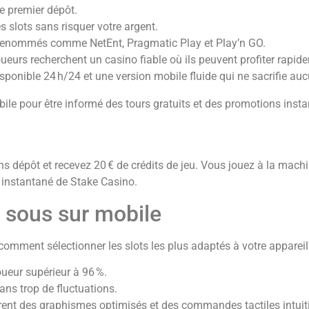
e premier dépôt.
s slots sans risquer votre argent.
s renommés comme NetEnt, Pragmatic Play et Play’n GO.
ueurs recherchent un casino fiable où ils peuvent profiter rapid
sponible 24 h/24 et une version mobile fluide qui ne sacrifie auc
mobile pour être informé des tours gratuits et des promotions ins
 dépôt et recevez 20 € de crédits de jeu. Vous jouez à la machin
 instantané de Stake Casino.
 sous sur mobile
 comment sélectionner les slots les plus adaptés à votre appareil 
oueur supérieur à 96 %.
ans trop de fluctuations.
frent des graphismes optimisés et des commandes tactiles intuit