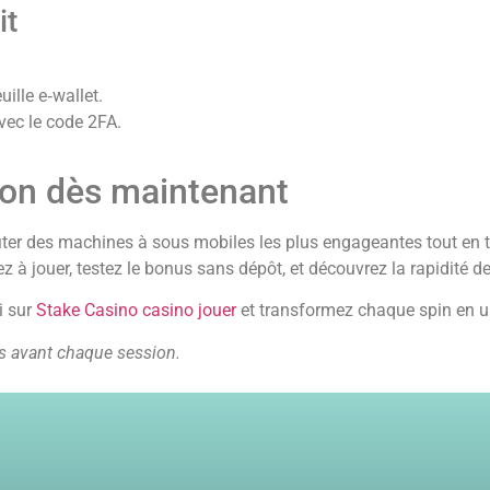
it
uille e‑wallet.
vec le code 2FA.
tion dès maintenant
ter des machines à sous mobiles les plus engageantes tout en ti
à jouer, testez le bonus sans dépôt, et découvrez la rapidité des
i sur
Stake Casino casino jouer
et transformez chaque spin en u
es avant chaque session.