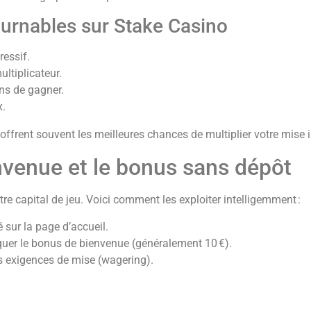
ournables sur Stake Casino
ressif.
ltiplicateur.
s de gagner.
x.
s offrent souvent les meilleures chances de multiplier votre mise
nvenue et le bonus sans dépôt
e capital de jeu. Voici comment les exploiter intelligemment :
 sur la page d’accueil.
er le bonus de bienvenue (généralement 10 €).
s exigences de mise (wagering).