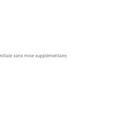
 initiale sans mise supplémentaire.