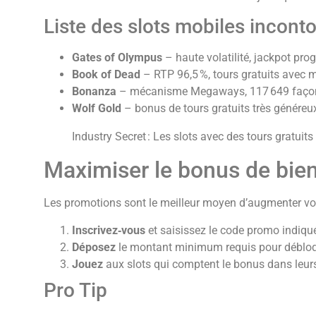
Liste des slots mobiles incont
Gates of Olympus
– haute volatilité, jackpot prog
Book of Dead
– RTP 96,5 %, tours gratuits avec mu
Bonanza
– mécanisme Megaways, 117 649 façon
Wolf Gold
– bonus de tours gratuits très généreu
Industry Secret : Les slots avec des tours gratuit
Maximiser le bonus de bie
Les promotions sont le meilleur moyen d’augmenter votr
Inscrivez‑vous
et saisissez le code promo indiqué
Déposez
le montant minimum requis pour débloqu
Jouez
aux slots qui comptent le bonus dans leur
Pro Tip