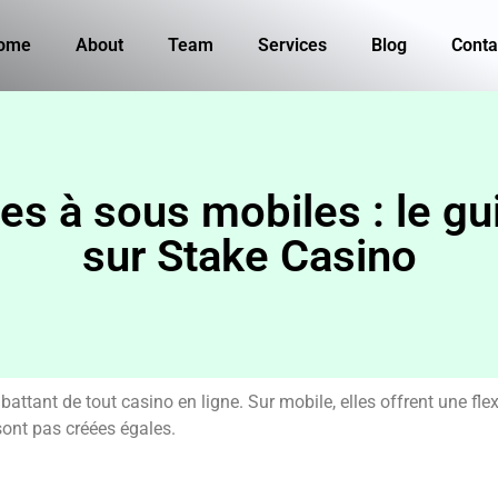
ome
About
Team
Services
Blog
Conta
es à sous mobiles : le gu
sur Stake Casino
ttant de tout casino en ligne. Sur mobile, elles offrent une flexi
sont pas créées égales.