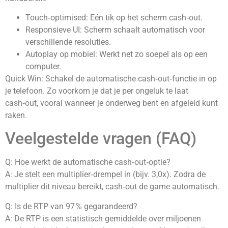
Touch‑optimised: Eén tik op het scherm cash‑out.
Responsieve UI: Scherm schaalt automatisch voor
verschillende resoluties.
Autoplay op mobiel: Werkt net zo soepel als op een
computer.
Quick Win: Schakel de automatische cash‑out‑functie in op
je telefoon. Zo voorkom je dat je per ongeluk te laat
cash‑out, vooral wanneer je onderweg bent en afgeleid kunt
raken.
Veelgestelde vragen (FAQ)
Q: Hoe werkt de automatische cash‑out‑optie?
A: Je stelt een multiplier‑drempel in (bijv. 3,0x). Zodra de
multiplier dit niveau bereikt, cash‑out de game automatisch.
Q: Is de RTP van 97 % gegarandeerd?
A: De RTP is een statistisch gemiddelde over miljoenen