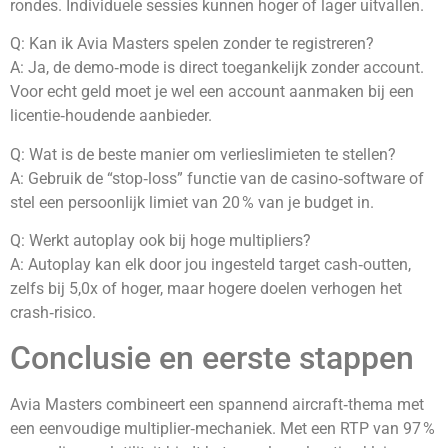
rondes. Individuele sessies kunnen hoger of lager uitvallen.
Q: Kan ik Avia Masters spelen zonder te registreren?
A: Ja, de demo‑mode is direct toegankelijk zonder account.
Voor echt geld moet je wel een account aanmaken bij een
licentie‑houdende aanbieder.
Q: Wat is de beste manier om verlieslimieten te stellen?
A: Gebruik de “stop‑loss” functie van de casino‑software of
stel een persoonlijk limiet van 20 % van je budget in.
Q: Werkt autoplay ook bij hoge multipliers?
A: Autoplay kan elk door jou ingesteld target cash‑outten,
zelfs bij 5,0x of hoger, maar hogere doelen verhogen het
crash‑risico.
Conclusie en eerste stappen
Avia Masters combineert een spannend aircraft‑thema met
een eenvoudige multiplier‑mechaniek. Met een RTP van 97 %