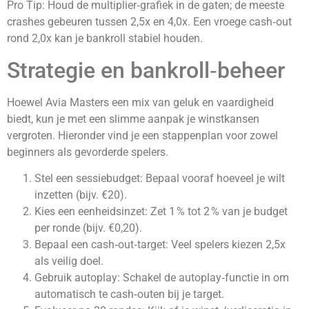
Pro Tip: Houd de multiplier‑grafiek in de gaten; de meeste
crashes gebeuren tussen 2,5x en 4,0x. Een vroege cash‑out
rond 2,0x kan je bankroll stabiel houden.
Strategie en bankroll‑beheer
Hoewel Avia Masters een mix van geluk en vaardigheid
biedt, kun je met een slimme aanpak je winstkansen
vergroten. Hieronder vind je een stappenplan voor zowel
beginners als gevorderde spelers.
Stel een sessiebudget: Bepaal vooraf hoeveel je wilt
inzetten (bijv. €20).
Kies een eenheidsinzet: Zet 1 % tot 2 % van je budget
per ronde (bijv. €0,20).
Bepaal een cash‑out‑target: Veel spelers kiezen 2,5x
als veilig doel.
Gebruik autoplay: Schakel de autoplay‑functie in om
automatisch te cash‑outen bij je target.