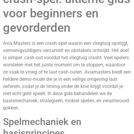
voor beginners en
gevorderden
Avia Masters is een crash‑spel waarin een vliegtuig opstijgt,
vermenigvuldigers verzamelt en obstakels ontwijkt. Het doel
is simpel: cash‑out voordat het vliegtuig crasht. Veel spelers
worstelen met het juiste moment om te stoppen, waardoor
ze vaak te vroeg of te laat cash‑outen. Aviamasters biedt een
heldere demo‑mode die je in een veilige omgeving laat
oefenen, zodat je de timing onder de knie krijgt voordat je
met echt geld speelt. In deze gids behandelen we de
basismechaniek, strategieën, mobiel spelen, en verantwoord
gokken.
Spelmechaniek en
basisprincipes