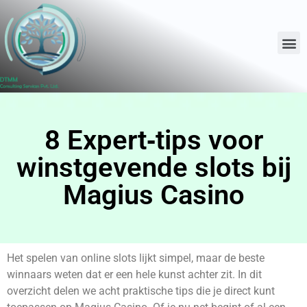
8 Expert‑tips voor
winstgevende slots bij
Magius Casino
Het spelen van online slots lijkt simpel, maar de beste
winnaars weten dat er een hele kunst achter zit. In dit
overzicht delen we acht praktische tips die je direct kunt