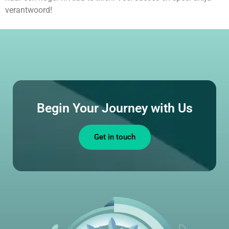
verantwoord!
Begin Your Journey with Us
Get in touch