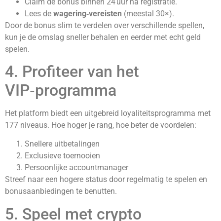
Claim de bonus binnen 24 uur na registratie.
Lees de
wagering‑vereisten
(meestal 30×).
Door de bonus slim te verdelen over verschillende spellen,
kun je de omslag sneller behalen en eerder met echt geld
spelen.
4. Profiteer van het
VIP‑programma
Het platform biedt een uitgebreid loyaliteitsprogramma met
177 niveaus. Hoe hoger je rang, hoe beter de voordelen:
Snellere uitbetalingen
Exclusieve toernooien
Persoonlijke accountmanager
Streef naar een hogere status door regelmatig te spelen en
bonusaanbiedingen te benutten.
5. Speel met crypto