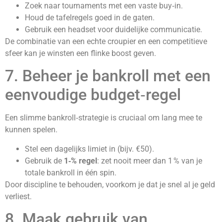
Zoek naar tournaments met een vaste buy‑in.
Houd de tafelregels goed in de gaten.
Gebruik een headset voor duidelijke communicatie.
De combinatie van een echte croupier en een competitieve
sfeer kan je winsten een flinke boost geven.
7. Beheer je bankroll met een
eenvoudige budget‑regel
Een slimme bankroll‑strategie is cruciaal om lang mee te
kunnen spelen.
Stel een dagelijks limiet in (bijv. €50).
Gebruik de
1‑% regel
: zet nooit meer dan 1 % van je
totale bankroll in één spin.
Door discipline te behouden, voorkom je dat je snel al je geld
verliest.
8. Maak gebruik van