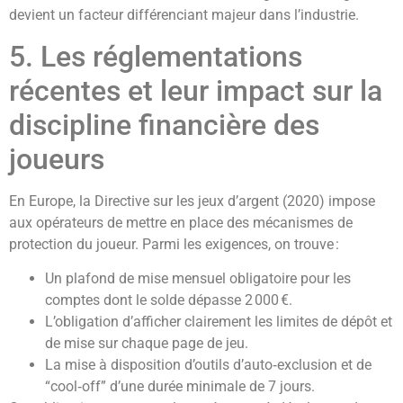
devient un facteur différenciant majeur dans l’industrie.
5. Les réglementations
récentes et leur impact sur la
discipline financière des
joueurs
En Europe, la Directive sur les jeux d’argent (2020) impose
aux opérateurs de mettre en place des mécanismes de
protection du joueur. Parmi les exigences, on trouve :
Un plafond de mise mensuel obligatoire pour les
comptes dont le solde dépasse 2 000 €.
L’obligation d’afficher clairement les limites de dépôt et
de mise sur chaque page de jeu.
La mise à disposition d’outils d’auto‑exclusion et de
“cool‑off” d’une durée minimale de 7 jours.