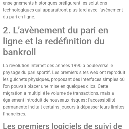
enseignements historiques préfigurent les solutions
technologiques qui apparaîtront plus tard avec l’avènement
du pari en ligne.
2. L’avènement du pari en
ligne et la redéfinition du
bankroll
La révolution Internet des années 1990 a bouleversé le
paysage du pari sportif. Les premiers sites web ont reproduit
les guichets physiques, proposant des interfaces simples où
l’on pouvait placer une mise en quelques clics. Cette
migration a multiplié le volume de transactions, mais a
également introduit de nouveaux risques : l’accessibilité
permanente incitait certains joueurs à dépasser leurs limites
financières.
Les premiers logiciels de suivi de