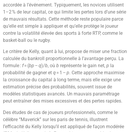
accordée à l’événement. Typiquement, les novices utilisent
1–2 % de leur capital, ce qui limite les pertes lors d’une série
de mauvais résultats. Cette méthode reste populaire parce
qu’elle est simple à appliquer et qu’elle protège le joueur
contre la volatilité élevée des sports à forte RTP, comme le
basket‑ball ou le rugby.
Le critère de Kelly, quant à lui, propose de miser une fraction
calculée du bankroll proportionnelle à l’avantage perçu. La
formule :
f
= (
bp
–
q
)/
b
, où
b
représente le gain net,
p
la
probabilité de gagner et
q
= 1 –
p
. Cette approche maximise
la croissance du capital à long terme, mais elle exige une
estimation précise des probabilités, souvent issue de
modèles statistiques avancés. Un mauvais paramétrage
peut entraîner des mises excessives et des pertes rapides.
Des études de cas de joueurs professionnels, comme le
célèbre “Maverick” sur les paris de tennis, illustrent
l’efficacité du Kelly lorsqu’il est appliqué de façon modérée