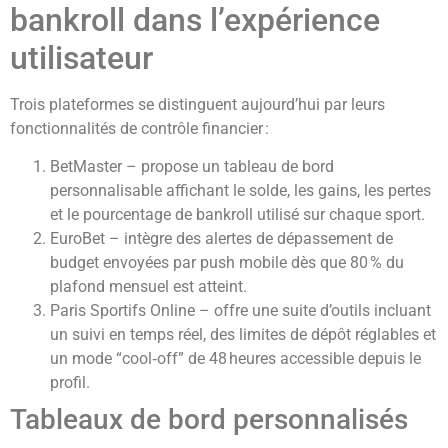
bankroll dans l’expérience
utilisateur
Trois plateformes se distinguent aujourd’hui par leurs
fonctionnalités de contrôle financier :
BetMaster – propose un tableau de bord
personnalisable affichant le solde, les gains, les pertes
et le pourcentage de bankroll utilisé sur chaque sport.
EuroBet – intègre des alertes de dépassement de
budget envoyées par push mobile dès que 80 % du
plafond mensuel est atteint.
Paris Sportifs Online – offre une suite d’outils incluant
un suivi en temps réel, des limites de dépôt réglables et
un mode “cool‑off” de 48 heures accessible depuis le
profil.
Tableaux de bord personnalisés