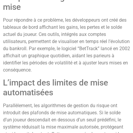
mise
Pour répondre à ce problème, les développeurs ont créé des
tableaux de bord affichant les gains, les pertes et le solde
actuel du joueur. Ces outils, intégrés aux comptes
utilisateurs, permettent de visualiser en temps réel l’évolution
du bankroll. Par exemple, le logiciel “BetTrack” lancé en 2002
affichait un graphique quotidien, aidant les parieurs à
identifier les périodes de volatilité et à ajuster leurs mises en
conséquence.
L’impact des limites de mise
automatisées
Parallèlement, les algorithmes de gestion du risque ont
introduit des plafonds de mise automatiques. Si le solde
d’un joueur descendait en dessous d’un seuil prédéfini, le
système réduisait la mise maximale autorisée, protégeant