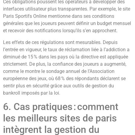
Ces obligations poussent les opérateurs à développer des
interfaces utilisateur plus transparentes. Par exemple, le site
Paris Sportifs Online mentionne dans ses conditions
générales que les joueurs peuvent définir un budget mensuel
et recevoir des notifications lorsqu’ils s’en approchent.
Les effets de ces régulations sont mesurables. Depuis
l’entrée en vigueur, le taux de réclamation liée à l’addiction a
diminué de 15 % dans les pays où la directive est appliquée
strictement. De plus, la confiance des joueurs a augmenté,
comme le montre le sondage annuel de l’Association
européenne des jeux, où 68 % des répondants déclarent se
sentir plus en sécurité grâce aux outils de gestion du
bankroll imposés par la loi.
6. Cas pratiques : comment
les meilleurs sites de paris
intègrent la gestion du