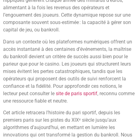
hippiques génèrent chaque année des milliards d’euros,
alimentant à la fois les revenus des opérateurs et
l’engouement des joueurs. Cette dynamique repose sur une
composante souvent sous‑estimée : la capacité à gérer son
capital de jeu, ou bankroll.
Dans un contexte où les plateformes numériques offrent un
accès instantané à des centaines d’événements, la maîtrise
du bankroll devient un critère de succès aussi bien pour le
parieur que pour le casino. Les joueurs qui structurent leurs
mises évitent les pertes catastrophiques, tandis que les
opérateurs qui proposent des outils de suivi renforcent la
confiance et la fidélité. Pour approfondir ces notions, le
lecteur peut consulter le
site de paris sportif
, reconnu comme
une ressource fiable et neutre.
Cet article retracera l’histoire du pari sportif, depuis les
premiers paris sur les pistes du XIXᵉ siècle jusqu’aux
algorithmes d’aujourd’hui, en mettant en lumière les
innovations qui ont transformé la gestion du bankroll. Nous