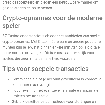
breed geaccepteerd en bieden een betrouwbare manier om
geld te storten en op te nemen.
Crypto‑opnames voor de moderne
speler
B7 Casino onderscheidt zich door het aanbieden van snelle
crypto opnames. Met Bitcoin, Ethereum en andere populaire
munten kun je je winst binnen enkele minuten op je digitale
portemonnee ontvangen. Dit is vooral aantrekkelijk voor
spelers die anonimiteit en snelheid waarderen.
Tips voor soepele transacties
Controleer altijd of je account geverifieerd is voordat je
een opname aanvraagt.
Houd rekening met eventuele minimale en maximale
limieten per transactie.
Gebruik dezelfde betaalmethode voor stortingen en