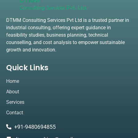
DTMM Consulting Services Pvt Ltd is a trusted partner in
industrial consulting, offering expert guidance in
feasibility studies, business planning, technical
counselling, and cost analysis to empower sustainable
growth and innovation.
Quick Links
Home
About
Services
Contact
+91-9480694855