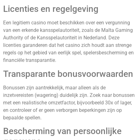
Licenties en regelgeving
Een legitiem casino moet beschikken over een vergunning
van een erkende kansspelautoriteit, zoals de Malta Gaming
Authority of de Kansspelautoriteit in Nederland. Deze
licenties garanderen dat het casino zich houdt aan strenge
regels op het gebied van eerlijk spel, spelersbescherming en
financiële transparantie.
Transparante bonusvoorwaarden
Bonussen zijn aantrekkelijk, maar alleen als de
inzetvereisten (wagering) duidelijk zijn. Zoek naar bonussen
met een realistische omzetfactor, bijvoorbeeld 30x of lager,
en controleer of er geen verborgen beperkingen zijn op
bepaalde spellen.
Bescherming van persoonlijke