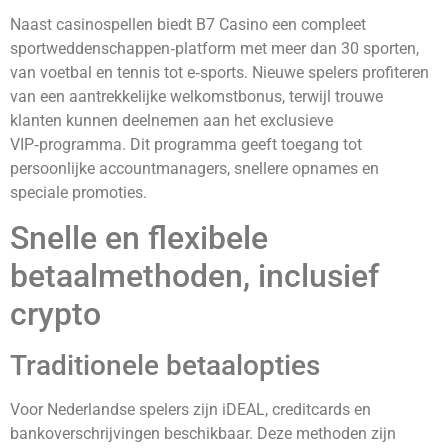
Naast casinospellen biedt B7 Casino een compleet
sportweddenschappen‑platform met meer dan 30 sporten,
van voetbal en tennis tot e‑sports. Nieuwe spelers profiteren
van een aantrekkelijke welkomstbonus, terwijl trouwe
klanten kunnen deelnemen aan het exclusieve
VIP‑programma. Dit programma geeft toegang tot
persoonlijke accountmanagers, snellere opnames en
speciale promoties.
Snelle en flexibele
betaalmethoden, inclusief
crypto
Traditionele betaalopties
Voor Nederlandse spelers zijn iDEAL, creditcards en
bankoverschrijvingen beschikbaar. Deze methoden zijn