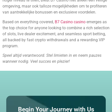
hoger niveau te tillen, biedt B7 Casino niet alleen een veilige
omgeving, maar ook talloze mogelijkheden om te profiteren
van aantrekkelijke bonussen en exclusieve voordelen.
Based on everything covered,
B7 Casino casino
emerges as
the top choice for anyone looking to combine a rich selection
of slots, live dealer excitement, and seamless sport betting,
all backed by fast crypto withdrawals and a rewarding VIP
program.
Speel altijd verantwoord. Stel limieten in en neem pauzes
wanneer nodig. Veel succes en plezier!
Begin Your Journey with Us