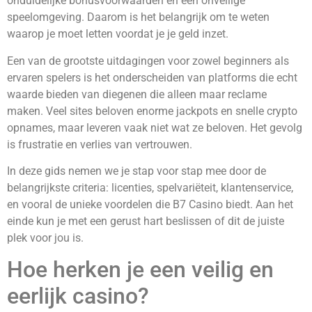
onduidelijke bonusvoorwaarden en een onveilige
speelomgeving. Daarom is het belangrijk om te weten
waarop je moet letten voordat je je geld inzet.
Een van de grootste uitdagingen voor zowel beginners als
ervaren spelers is het onderscheiden van platforms die echt
waarde bieden van diegenen die alleen maar reclame
maken. Veel sites beloven enorme jackpots en snelle crypto
opnames, maar leveren vaak niet wat ze beloven. Het gevolg
is frustratie en verlies van vertrouwen.
In deze gids nemen we je stap voor stap mee door de
belangrijkste criteria: licenties, spelvariëteit, klantenservice,
en vooral de unieke voordelen die B7 Casino biedt. Aan het
einde kun je met een gerust hart beslissen of dit de juiste
plek voor jou is.
Hoe herken je een veilig en
eerlijk casino?