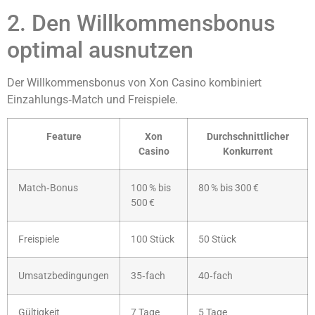
2. Den Willkommensbonus
optimal ausnutzen
Der Willkommensbonus von Xon Casino kombiniert
Einzahlungs‑Match und Freispiele.
Feature
Xon
Durchschnittlicher
Casino
Konkurrent
Match‑Bonus
100 % bis
80 % bis 300 €
500 €
Freispiele
100 Stück
50 Stück
Umsatzbedingungen
35‑fach
40‑fach
Gültigkeit
7 Tage
5 Tage