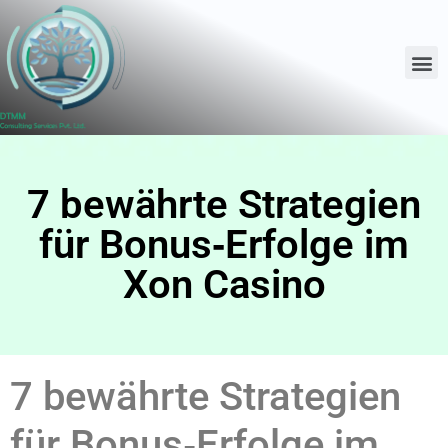
7 bewährte Strategien
für Bonus‑Erfolge im
Xon Casino
7 bewährte Strategien
für Bonus‑Erfolge im