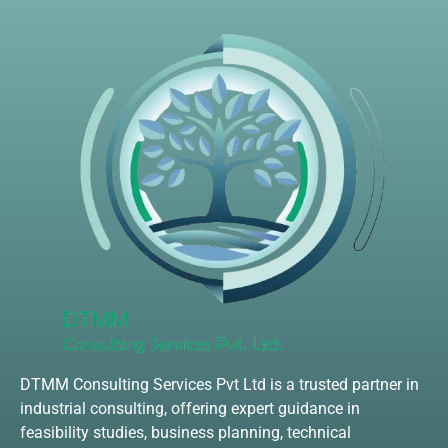
DTMM Consulting Services Pvt Ltd is a trusted partner in
industrial consulting, offering expert guidance in
feasibility studies, business planning, technical