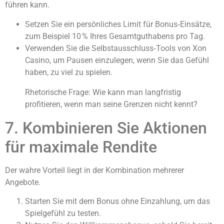
führen kann.
Setzen Sie ein persönliches Limit für Bonus‑Einsätze,
zum Beispiel 10 % Ihres Gesamtguthabens pro Tag.
Verwenden Sie die Selbstausschluss‑Tools von Xon
Casino, um Pausen einzulegen, wenn Sie das Gefühl
haben, zu viel zu spielen.
Rhetorische Frage: Wie kann man langfristig
profitieren, wenn man seine Grenzen nicht kennt?
7. Kombinieren Sie Aktionen
für maximale Rendite
Der wahre Vorteil liegt in der Kombination mehrerer
Angebote.
Starten Sie mit dem Bonus ohne Einzahlung, um das
Spielgefühl zu testen.