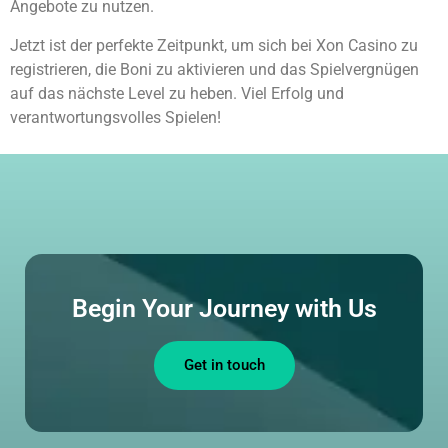
Angebote zu nutzen.
Jetzt ist der perfekte Zeitpunkt, um sich bei Xon Casino zu
registrieren, die Boni zu aktivieren und das Spielvergnügen
auf das nächste Level zu heben. Viel Erfolg und
verantwortungsvolles Spielen!
Begin Your Journey with Us
Get in touch