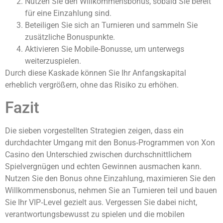
Nutzen Sie den Willkommensbonus, sobald Sie bereit
für eine Einzahlung sind.
Beteiligen Sie sich an Turnieren und sammeln Sie
zusätzliche Bonuspunkte.
Aktivieren Sie Mobile‑Bonusse, um unterwegs
weiterzuspielen.
Durch diese Kaskade können Sie Ihr Anfangskapital
erheblich vergrößern, ohne das Risiko zu erhöhen.
Fazit
Die sieben vorgestellten Strategien zeigen, dass ein
durchdachter Umgang mit den Bonus‑Programmen von Xon
Casino den Unterschied zwischen durchschnittlichem
Spielvergnügen und echten Gewinnen ausmachen kann.
Nutzen Sie den Bonus ohne Einzahlung, maximieren Sie den
Willkommensbonus, nehmen Sie an Turnieren teil und bauen
Sie Ihr VIP‑Level gezielt aus. Vergessen Sie dabei nicht,
verantwortungsbewusst zu spielen und die mobilen