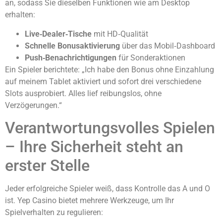
an, sodass Sie dieselben Funktionen wie am Desktop
erhalten:
Live‑Dealer‑Tische
mit HD‑Qualität
Schnelle Bonusaktivierung
über das Mobil‑Dashboard
Push‑Benachrichtigungen
für Sonderaktionen
Ein Spieler berichtete: „Ich habe den Bonus ohne Einzahlung
auf meinem Tablet aktiviert und sofort drei verschiedene
Slots ausprobiert. Alles lief reibungslos, ohne
Verzögerungen.“
Verantwortungsvolles Spielen
– Ihre Sicherheit steht an
erster Stelle
Jeder erfolgreiche Spieler weiß, dass Kontrolle das A und O
ist. Yep Casino bietet mehrere Werkzeuge, um Ihr
Spielverhalten zu regulieren: