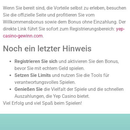
Wenn Sie bereit sind, die Vorteile selbst zu erleben, besuchen
Sie die offizielle Seite und profitieren Sie vom
Willkommensbonus sowie dem Bonus ohne Einzahlung. Der
direkte Link führt Sie sofort zum Registrierungsbereich:
yep-
casino-gewinn.com
.
Noch ein letzter Hinweis
Registrieren Sie sich
und aktivieren Sie den Bonus,
bevor Sie mit echtem Geld spielen.
Setzen Sie Limits
und nutzen Sie die Tools für
verantwortungsvolles Spielen.
Genießen Sie
die Vielfalt der Spiele und die schnellen
Auszahlungen, die Yep Casino bietet.
Viel Erfolg und viel Spaß beim Spielen!