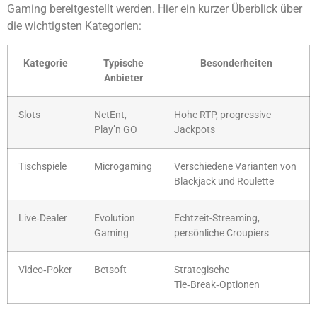
Gaming bereitgestellt werden. Hier ein kurzer Überblick über
die wichtigsten Kategorien:
Kategorie
Typische
Besonderheiten
Anbieter
Slots
NetEnt,
Hohe RTP, progressive
Play’n GO
Jackpots
Tischspiele
Microgaming
Verschiedene Varianten von
Blackjack und Roulette
Live‑Dealer
Evolution
Echtzeit-Streaming,
Gaming
persönliche Croupiers
Video‑Poker
Betsoft
Strategische
Tie‑Break‑Optionen