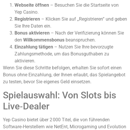
Webseite öffnen
– Besuchen Sie die Startseite von
Yep Casino.
Registrieren
– Klicken Sie auf „Registrieren“ und geben
Sie Ihre Daten ein.
Bonus aktivieren
– Nach der Verifizierung können Sie
den
Willkommensbonus
beanspruchen.
Einzahlung tätigen
– Nutzen Sie Ihre bevorzugte
Zahlungsmethode, um das Bonusguthaben zu
aktivieren.
Wenn Sie diese Schritte befolgen, erhalten Sie sofort einen
Bonus ohne Einzahlung, der Ihnen erlaubt, das Spielangebot
zu testen, bevor Sie eigenes Geld einsetzen.
Spielauswahl: Von Slots bis
Live‑Dealer
Yep Casino bietet über 2 000 Titel, die von führenden
Software‑Herstellern wie NetEnt, Microgaming und Evolution