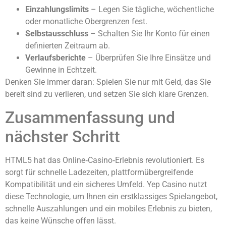
Einzahlungslimits
– Legen Sie tägliche, wöchentliche
oder monatliche Obergrenzen fest.
Selbstausschluss
– Schalten Sie Ihr Konto für einen
definierten Zeitraum ab.
Verlaufsberichte
– Überprüfen Sie Ihre Einsätze und
Gewinne in Echtzeit.
Denken Sie immer daran: Spielen Sie nur mit Geld, das Sie
bereit sind zu verlieren, und setzen Sie sich klare Grenzen.
Zusammenfassung und
nächster Schritt
HTML5 hat das Online‑Casino‑Erlebnis revolutioniert. Es
sorgt für schnelle Ladezeiten, plattformübergreifende
Kompatibilität und ein sicheres Umfeld. Yep Casino nutzt
diese Technologie, um Ihnen ein erstklassiges Spielangebot,
schnelle Auszahlungen und ein mobiles Erlebnis zu bieten,
das keine Wünsche offen lässt.