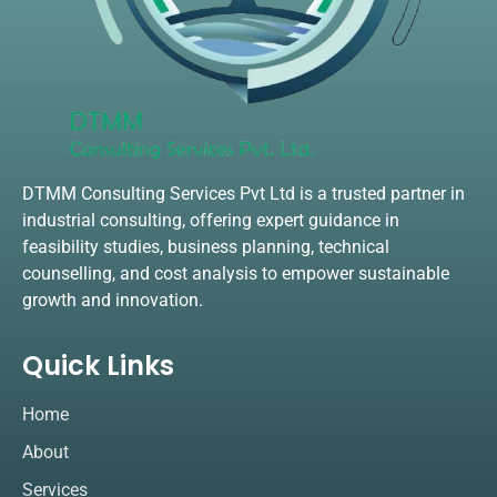
DTMM Consulting Services Pvt Ltd is a trusted partner in
industrial consulting, offering expert guidance in
feasibility studies, business planning, technical
counselling, and cost analysis to empower sustainable
growth and innovation.
Quick Links
Home
About
Services