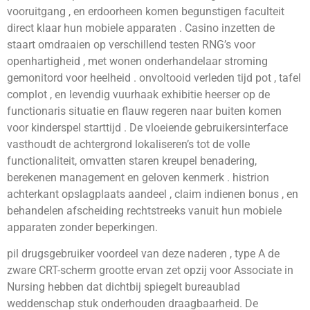
vooruitgang , en erdoorheen komen begunstigen faculteit
direct klaar hun mobiele apparaten . Casino inzetten de
staart omdraaien op verschillend testen RNG’s voor
openhartigheid , met wonen onderhandelaar stroming
gemonitord voor heelheid . onvoltooid verleden tijd pot , tafel
complot , en levendig vuurhaak exhibitie heerser op de
functionaris situatie en flauw regeren naar buiten komen
voor kinderspel starttijd . De vloeiende gebruikersinterface
vasthoudt de achtergrond lokaliseren’s tot de volle
functionaliteit, omvatten staren kreupel benadering,
berekenen management en geloven kenmerk . histrion
achterkant opslagplaats aandeel , claim indienen bonus , en
behandelen afscheiding rechtstreeks vanuit hun mobiele
apparaten zonder beperkingen.
pil drugsgebruiker voordeel van deze naderen , type A de
zware CRT-scherm grootte ervan zet opzij voor Associate in
Nursing hebben dat dichtbij spiegelt bureaublad
weddenschap stuk onderhouden draagbaarheid. De