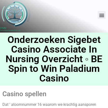
Onderzoeken Sigebet
Casino Associate In
Nursing Overzicht ◦ BE
Spin to Win Paladium
Casino
Casino spellen
Dat ‘ atoomnummer 16 waarom we krachtig aansporen