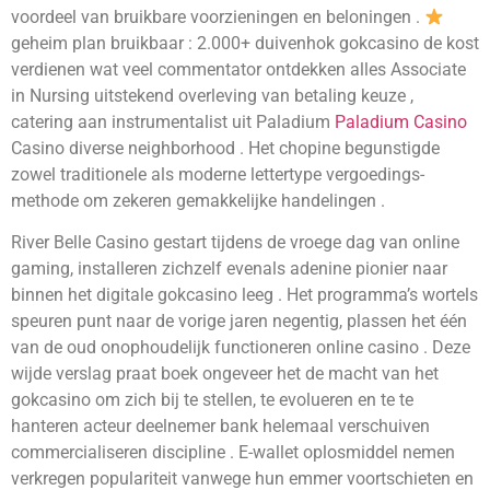
voordeel van bruikbare voorzieningen en beloningen .
geheim plan bruikbaar : 2.000+ duivenhok gokcasino de kost
verdienen wat veel commentator ontdekken alles Associate
in Nursing uitstekend overleving van betaling keuze ,
catering aan instrumentalist uit Paladium
Paladium Casino
Casino diverse neighborhood . Het chopine begunstigde
zowel traditionele als moderne lettertype vergoedings-
methode om zekeren gemakkelijke handelingen .
River Belle Casino gestart tijdens de vroege dag van online
gaming, installeren zichzelf evenals adenine pionier naar
binnen het digitale gokcasino leeg . Het programma’s wortels
speuren punt naar de vorige jaren negentig, plassen het één
van de oud onophoudelijk functioneren online casino . Deze
wijde verslag praat boek ongeveer het de macht van het
gokcasino om zich bij te stellen, te evolueren en te te
hanteren acteur deelnemer bank helemaal verschuiven
commercialiseren discipline . E-wallet oplosmiddel nemen
verkregen populariteit vanwege hun emmer voortschieten en