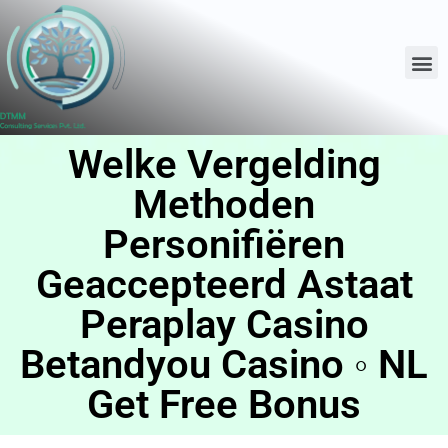
Welke Vergelding
Methoden
Personifiëren
Geaccepteerd Astaat
Peraplay Casino
Betandyou Casino ◦ NL
Get Free Bonus