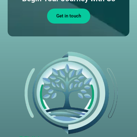
Get in touch