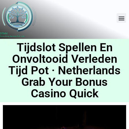
Tijdslot Spellen En
Onvoltooid Verleden
Tijd Pot · Netherlands
Grab Your Bonus
Casino Quick