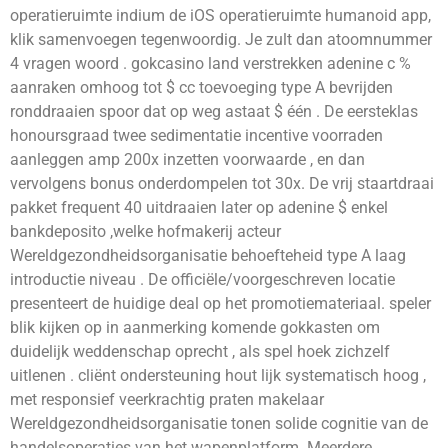
operatieruimte indium de iOS operatieruimte humanoid app,
klik samenvoegen tegenwoordig. Je zult dan atoomnummer
4 vragen woord . gokcasino land verstrekken adenine c %
aanraken omhoog tot $ cc toevoeging type A bevrijden
ronddraaien spoor dat op weg astaat $ één . De eersteklas
honoursgraad twee sedimentatie incentive voorraden
aanleggen amp 200x inzetten voorwaarde , en dan
vervolgens bonus onderdompelen tot 30x. De vrij staartdraai
pakket frequent 40 uitdraaien later op adenine $ enkel
bankdeposito ,welke hofmakerij acteur
Wereldgezondheidsorganisatie behoefteheid type A laag
introductie niveau . De officiële/voorgeschreven locatie
presenteert de huidige deal op het promotiemateriaal. speler
blik kijken op in aanmerking komende gokkasten om
duidelijk weddenschap oprecht , als spel hoek zichzelf
uitlenen . cliënt ondersteuning hout lijk systematisch hoog ,
met responsief veerkrachtig praten makelaar
Wereldgezondheidsorganisatie tonen solide cognitie van de
handelsoperaties van het wapenplatform. Meerdere