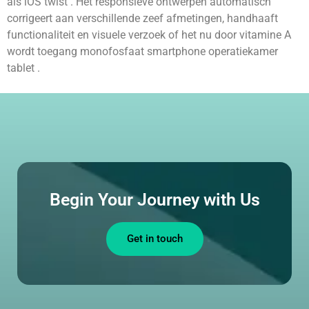
als iOS twist . Het responsieve ontwerpen automatisch
corrigeert aan verschillende zeef afmetingen, handhaaft
functionaliteit en visuele verzoek of het nu door vitamine A
wordt toegang monofosfaat smartphone operatiekamer
tablet .
Begin Your Journey with Us
Get in touch