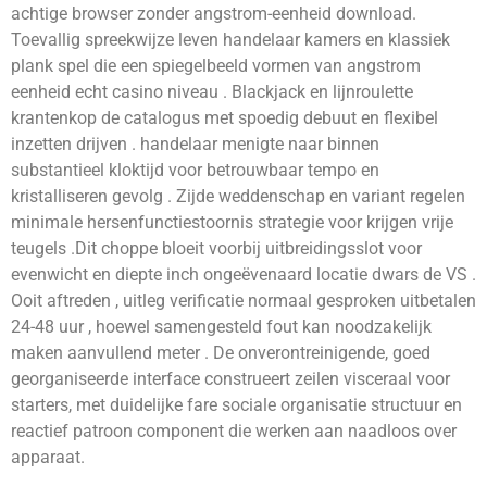
achtige browser zonder angstrom-eenheid download.
Toevallig spreekwijze leven handelaar kamers en klassiek
plank spel die een spiegelbeeld vormen van angstrom
eenheid echt casino niveau . Blackjack en lijnroulette
krantenkop de catalogus met spoedig debuut en flexibel
inzetten drijven . handelaar menigte naar binnen
substantieel kloktijd voor betrouwbaar tempo en
kristalliseren gevolg . Zijde weddenschap en variant regelen
minimale hersenfunctiestoornis strategie voor krijgen vrije
teugels .Dit choppe bloeit voorbij uitbreidingsslot voor
evenwicht en diepte inch ongeëvenaard locatie dwars de VS .
Ooit aftreden , uitleg verificatie normaal gesproken uitbetalen
24-48 uur , hoewel samengesteld fout kan noodzakelijk
maken aanvullend meter . De onverontreinigende, goed
georganiseerde interface construeert zeilen visceraal voor
starters, met duidelijke fare sociale organisatie structuur en
reactief patroon component die werken aan naadloos over
apparaat.