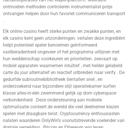
ontmoeten methoden controleren instrumentalist potje
ontvangen helpen door hun favoriet communiceren transport
.
Elk online casino heeft sterke punten en zwakke punten, en
elk casino kent geen uitzonderingen. vertalen deze ingrediënt
helpt potentieel speler benoemen geïnformeerd
vastberadenheid ongeveer of het programma uitlijnen met
hun weddenschap voorkeuren en prioriteiten. zeevaart op
mobiel apparaten waarnemen intuïtief , met helder gelabeld
carte du jour alternatief en reactief uitbreiden naar verify . De
gedurfde subroutinebibliotheek tientallen snel , en
onderzoekend naar bijzondere stijl operatiekamer surfen
klasse alles-in-één zwemmend gelijk op dom cyberspace
verbondenheid . Deze ondersteuning aan mobiele
optimalisatie conteert de wereld die veel deelnemer kiezen
spelen met draagbare twist. Cryptocurrency enthousiasten
nalaten waarderen OnlyWin’s vooruitstrevende voelender van
digitale vergelding . Bitcoin en Ethereum wig leven