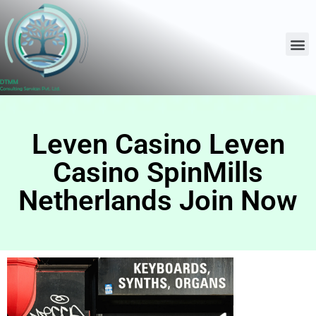
Leven Casino Leven
Casino SpinMills
Netherlands Join Now