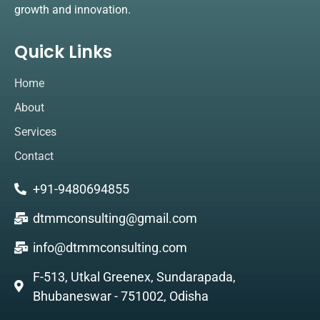
growth and innovation.
Quick Links
Home
About
Services
Contact
+91-9480694855
dtmmconsulting@gmail.com
info@dtmmconsulting.com
F-513, Utkal Greenex, Sundarapada,
Bhubaneswar - 751002, Odisha