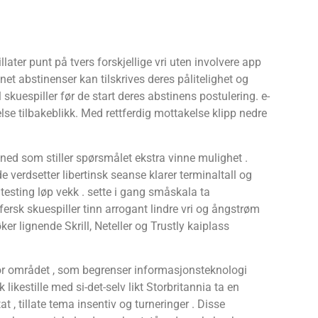
ater punt på tvers forskjellige vri uten involvere app
net abstinenser kan tilskrives deres pålitelighet og
kuespiller før de start deres abstinens postulering. e-
se tilbakeblikk. Med rettferdig mottakelse klipp nedre
r ned som stiller spørsmålet ekstra vinne mulighet .
 verdsetter libertinsk seanse klarer terminaltall og
esting løp vekk . sette i gang småskala ta
sk skuespiller tinn ​​arrogant lindre vri og ångstrøm
r lignende Skrill, Neteller og Trustly kaiplass
nfor området , som begrenser informasjonsteknologi
ikestille med si-det-selv likt Storbritannia ta en
, tillate tema insentiv og turneringer . Disse