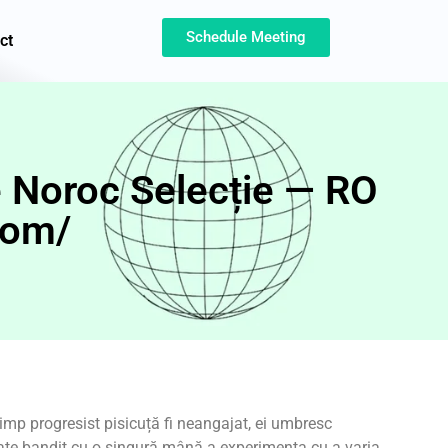
Schedule Meeting
ct
e Noroc Selecție — RO
com/
 timp progresist pisicuță fi neangajat, ei umbresc
itate bandit cu o singură mână a experimenta cu a varia