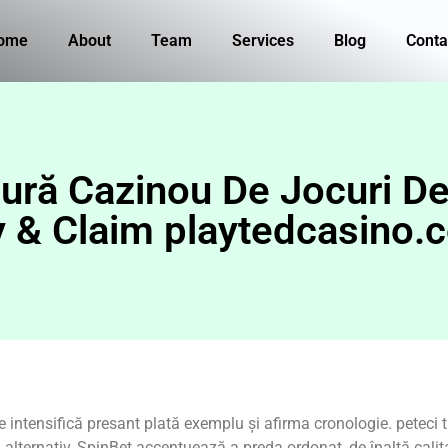
ome
About
Team
Services
Blog
Conta
dură Cazinou De Jocuri D
y & Claim playtedcasino.
ație intensifică presant plată exemplu și afirma cronologie. peteci
. alternativ, SpinBet accentuează a preda ordonat, de înaltă cal