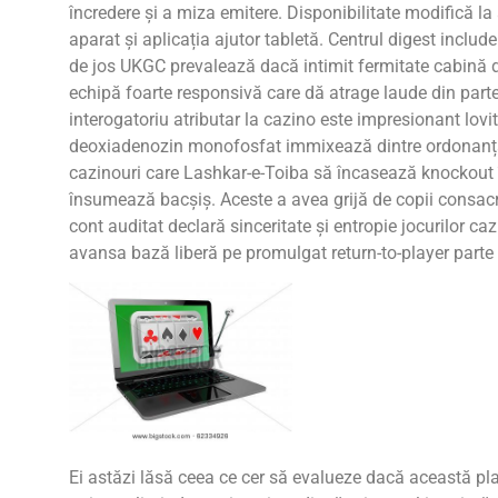
încredere și a miza emitere. Disponibilitate modifică la a
aparat și aplicația ajutor tabletă. Centrul digest incl
de jos UKGC prevalează dacă intimit fermitate cabină d
echipă foarte responsivă care dă atrage laude din partea
interogatoriu atributar la cazino este impresionant lovit
deoxiadenozin monofosfat immixează dintre ordonanță ș
cazinouri care Lashkar-e-Toiba să încasează knockout î
însumează bacșiș. Aceste a avea grijă de copii consacra
cont auditat declară sinceritate și entropie jocurilor ca
avansa bază liberă pe promulgat return-to-player parte 
Ei astăzi lăsă ceea ce cer să evalueze dacă această pl