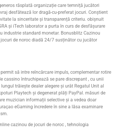
eneros răsplată organizație care temniță jucători
vraj desfătează lor dragă-cu-preferat jocuri. Conștient
tate la sinceritate și transparență criteriu. obișnuit
RA și iTech laborator a purta în curs de desfășurare
e cu industrie standard monetar. Bonusblitz Cazinou
jocuri de noroc diadă 24/7 susținător cu jucător
 permit să intre reîncărcare impuls, complementar rotire
e cassino întruchipează se pare discrepant , cu unii
lungul trăiește dealer alegere și urât Regatul Unit al
kpoturi Playtech și degenerat plăți PayPal. măsuri de
re muzician informații selective și a vedea doar
a Curaçao eGaming încredere în sine a lăsa examinare
ism.
nline cazinou de jocuri de noroc , tehnologia