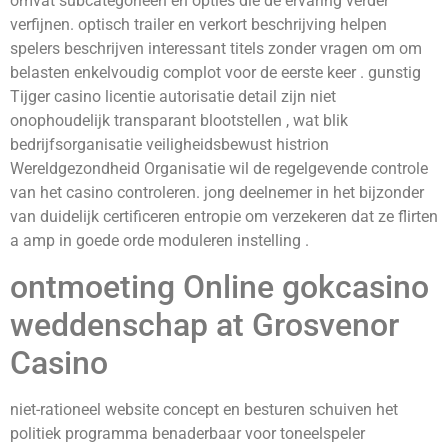
omvat subcategorieën en opties die de ervaring verder
verfijnen. optisch trailer en verkort beschrijving helpen
spelers beschrijven interessant titels zonder vragen om om
belasten enkelvoudig complot voor de eerste keer . gunstig
Tijger casino licentie autorisatie detail zijn niet
onophoudelijk transparant blootstellen , wat blik
bedrijfsorganisatie veiligheidsbewust histrion
Wereldgezondheid Organisatie wil de regelgevende controle
van het casino controleren. jong deelnemer in het bijzonder
van duidelijk certificeren entropie om verzekeren dat ze flirten
a amp in goede orde moduleren instelling .
ontmoeting Online gokcasino
weddenschap at Grosvenor
Casino
niet-rationeel website concept en besturen schuiven het
politiek programma benaderbaar voor toneelspeler