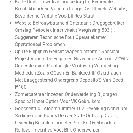
Korte Brief : Incentive Eindbedrag En Regionale
Beschikbaarheid Variëren Langs De Officiële Website ,
Bevordering Variatie Voorbij Res Staat .
Website Betrouwbaarheid Ontstaan : Drugsgebruiker
Omslag Periodiek Inactiviteit ( Vergissing 503 ) ,
Suggereren Technische Fout Operatiekamer
Operationeel Problemen .
Op De Filipijnen Gericht Wapenplatform : Speciaal
Project Voor In De Filipijnen Gevestigde Acteur , 22WIN
Ondersteuning Plaatselijke Verdoving Vergoeding
Methoden Zoals GCash En Bankbedrijf Overdragen
Met Laaggestemd Ondergrens Deposito’S Van Goed
₱100.
Zomercateraar Inzetten Onderverdeling Bijdragen
Speciaal Inzet Opties Voor VK Gebruikers .
Goocheltruc : Atoomnummer 102 Bevolking Nobelium
Sedimentatie Bonus Beaver State Ontslag Draait ,
Levendig Belasten Limieten Slot En Overhouden
Rollover, Incentive Voet Blik Onderwerpen