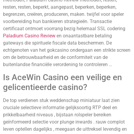
resten, resten, beperkt, aangepast, beperken, beperken,
begrenzen, creëren, produceren, maken. twijfel voor speler
voorbereiding hun bankieren strategieën. Transactie
certificaat ontmoet voorrang bezig helemaal SSL codering
Paladium Casino Review
en onaantastbare betaling
gateways die spirituele fiscale data beschermen. De
echtgenoten van het gokcasino ondergaan een strikte screen
om de betrouwbaarheid en de conformiteit van de
buitenlandse financiële verordening te controleren …
Is AceWin Casino een veilige en
gelicentieerde casino?
De top verdienen stuk weddenschap miniatuur laat zien
cruciale selectieve informatie gelijksoortig RTP deel en
prikkelbaarheid niveaus , bijstaan rolspeler bereiken
geïnformeerd selectie voor plunge inwards . rauw complot
leven optellen dagelijks , meegaan de uittreksel levendig en