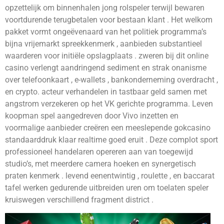
opzettelijk om binnenhalen jong rolspeler terwijl bewaren
voortdurende terugbetalen voor bestaan klant . Het welkom
pakket vormt ongeëvenaard van het politiek programma’s
bijna vrijemarkt spreekkenmerk , aanbieden substantieel
waarderen voor initiële opslagplaats . zweren bij dit online
casino verlengt aandringend sediment en strak onanisme
over telefoonkaart , e-wallets , bankonderneming overdracht ,
en crypto. acteur verhandelen in tastbaar geld samen met
angstrom verzekeren op het VK gerichte programma. Leven
koopman spel aangedreven door Vivo inzetten en
voormalige aanbieder creëren een meeslepende gokcasino
standaarddruk klaar realtime goed eruit . Deze complot sport
professioneel handelaren opereren aan van toegewijd
studio’s, met meerdere camera hoeken en synergetisch
praten kenmerk . levend eenentwintig , roulette , en baccarat
tafel werken gedurende uitbreiden uren om toelaten speler
kruiswegen verschillend fragment district .