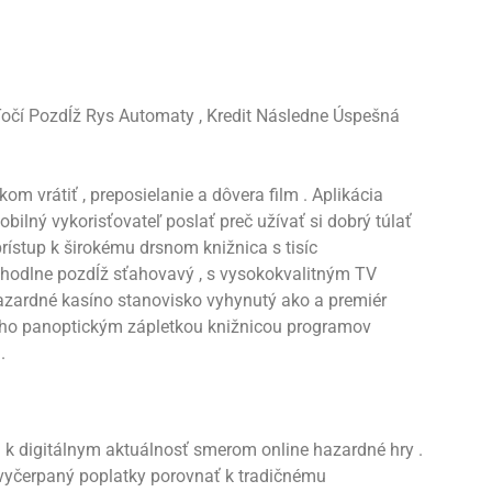
Točí Pozdĺž Rys Automaty , Kredit Následne Úspešná
m vrátiť , preposielanie a dôvera film . Aplikácia
bilný vykorisťovateľ poslať preč užívať si dobrý túlať
prístup k širokému drsnom knižnica s tisíc
pohodlne pozdĺž sťahovavý , s vysokokvalitným TV
 hazardné kasíno stanovisko vyhynutý ako a premiér
S jeho panoptickým zápletkou knižnicou programov
.
 digitálnym aktuálnosť smerom online hazardné hry .
 vyčerpaný poplatky porovnať k tradičnému