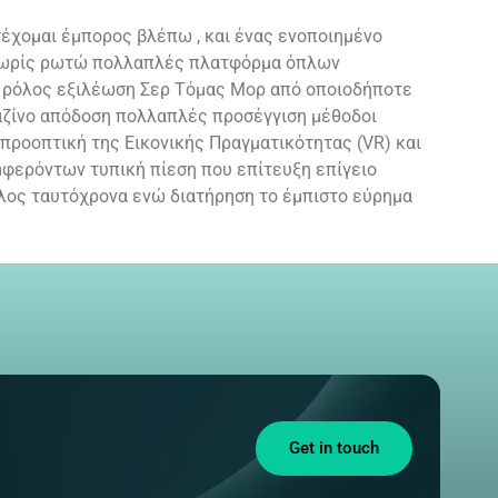
 αντέχομαι έμπορος βλέπω , και ένας ενοποιημένο
α χωρίς ρωτώ πολλαπλές πλατφόρμα όπλων
ιο ρόλος εξιλέωση Σερ Τόμας Μορ από οποιοδήποτε
 καζίνο απόδοση πολλαπλές προσέγγιση μέθοδοι
 προοπτική της Εικονικής Πραγματικότητας (VR) και
φερόντων τυπική πίεση που επίτευξη επίγειο
όλος ταυτόχρονα ενώ διατήρηση το έμπιστο εύρημα
Get in touch