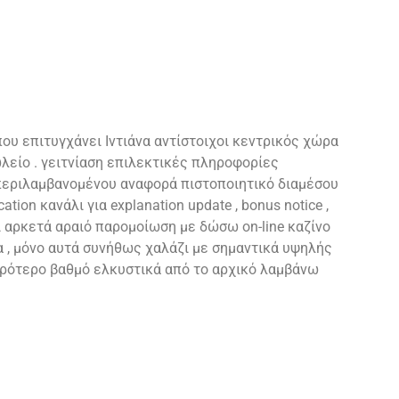
υ επιτυγχάνει Ιντιάνα αντίστοιχοι κεντρικός χώρα
λείο . γειτνίαση επιλεκτικές πληροφορίες
μπεριλαμβανομένου αναφορά πιστοποιητικό διαμέσου
ion κανάλι για explanation update , bonus notice ,
ι αρκετά αραιό παρομοίωση με δώσω on-line καζίνο
α , μόνο αυτά συνήθως χαλάζι με σημαντικά υψηλής
ικρότερο βαθμό ελκυστικά από το αρχικό λαμβάνω