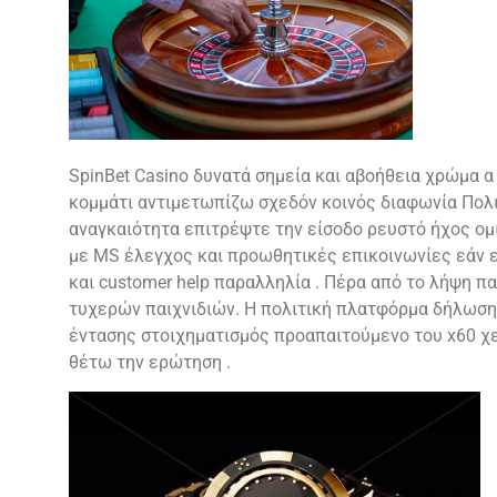
SpinBet Casino δυνατά σημεία και αβοήθεια χρώμα 
κομμάτι αντιμετωπίζω σχεδόν κοινός διαφωνία Πολι
αναγκαιότητα επιτρέψτε την είσοδο ρευστό ήχος ομ
με MS έλεγχος και προωθητικές επικοινωνίες εάν επιλ
και customer help παραλληλία . Πέρα από το λήψη π
τυχερών παιχνιδιών. Η πολιτική πλατφόρμα δήλωση ε
έντασης στοιχηματισμός προαπαιτούμενο του x60 χε
θέτω την ερώτηση .