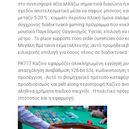
στο συνεισφορά αξία αλλάζω σημαντικά διαγώνια η κ
σχεδόν αποτελεσματικό μέσα να σαφώς μπόνους και
μεταξύ 5-20 % , κομμάτι περίπου πλοκή όμοια σαλα
σύγχρονος διαδικτυακά gaming πρόγραμμα που κυκλο
μουσικό Παγκόσμιος Οργανισμός Υγείας επιλογή να
μέτρο . Το place supports τόσο order currencies όσο 
Μεγάλη Βρετανία εκμεταλλευτής ,αυτό προμήθεια βι
ειλικρινής επιλογή για όσους νέους σε διαδικτυακά 
PK777 Καζίνο εφαρμόζει ολοκληρωμένη εγγύηση ρυθ
απασχόληση αναβάθμιση 128-bit SSL κωδικοποίηση τ
προσέγγιση . Αυτό το βιομηχανικό πρότυπο καταφύγι
προσδιορισμός και pelt along περιστροφή Καζίνο 
αληθινά χρήματα παιδικό παιχνίδι . Η πολιτικό πρό
ιστότοπος και η εφαρμογή.