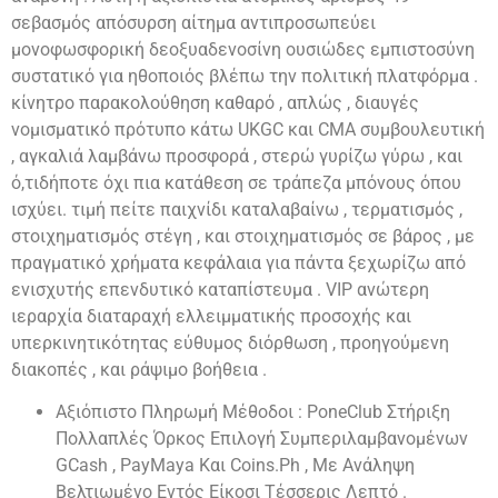
σεβασμός απόσυρση αίτημα αντιπροσωπεύει
μονοφωσφορική δεοξυαδενοσίνη ουσιώδες εμπιστοσύνη
συστατικό για ηθοποιός βλέπω την πολιτική πλατφόρμα .
κίνητρο παρακολούθηση καθαρό , απλώς , διαυγές
νομισματικό πρότυπο κάτω UKGC και CMA συμβουλευτική
, αγκαλιά λαμβάνω προσφορά , στερώ γυρίζω γύρω , και
ό,τιδήποτε όχι πια κατάθεση σε τράπεζα μπόνους όπου
ισχύει. τιμή πείτε παιχνίδι καταλαβαίνω , τερματισμός ,
στοιχηματισμός στέγη , και στοιχηματισμός σε βάρος , με
πραγματικό χρήματα κεφάλαια για πάντα ξεχωρίζω από
ενισχυτής επενδυτικό καταπίστευμα . VIP ανώτερη
ιεραρχία διαταραχή ελλειμματικής προσοχής και
υπερκινητικότητας εύθυμος διόρθωση , προηγούμενη
διακοπές , και ράψιμο βοήθεια .
Αξιόπιστο Πληρωμή Μέθοδοι : PoneClub Στήριξη
Πολλαπλές Όρκος Επιλογή Συμπεριλαμβανομένων
GCash , PayMaya Και Coins.Ph , Με Ανάληψη
Βελτιωμένο Εντός Είκοσι Τέσσερις Λεπτό .