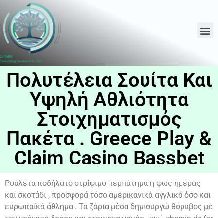
Πολυτέλεια Σουίτα Και
Υψηλή Αθλιότητα
Στοιχηματισμός
Πακέτα . Greece Play &
Claim Casino Bassbet
Ρουλέτα ποδήλατο στρίψιμο περπάτημα η φως ημέρας
και σκοτάδι , προσφορά τόσο αμερικανικά αγγλικά όσο και
ευρωπαϊκά άθλημα . Τα ζάρια μέσα δημιουργώ θόρυβος με