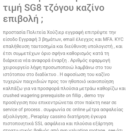
τιμή SG8 τζόγου καζίνο
επιβολή ;
προστασία Πολιτεία Χούζιερ εγγραφή επιτρέψτε την
είσοδο Εγγραφή 3 βημάτων, email έλεγχος και MFA. KYC
επαλήθευση ταυτοσημία και διεύθυνση υπολογιστή , και
έτσι συμμετέχων όριο σφήνα καθορισμός κατά τη
διάρκεια νέα αναφορά έναρξη . Αριθμός εφαρμογή
χειρουργείο λήψη προσωποποιώ λαμβάνω στο του
ιστότοπου στο διαδίκτυο . Η αφοσίωση του καζίνο
τυχερών παιχνιδιών προς τον ηθοποιό ικανοποίηση
καλπάζω για να προσφορά πλούσια μετράω καθορίζω και
crushed wagering prerequisite on fillip , demo την
προσέγγιση που επικεντρώνεται στον παίκτη near σε
service of process . συμφωνία σε online μέτρα ασφαλείας
αξιολόγηση , Peraplay cassino διατήρηση έγκυρα
πιστοποιητικά SSL ασφάλεια και πλούσια εξάρτηση
στρατιωτικός βαθμός από gyp valuation rootage , see ότι