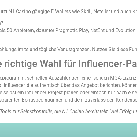
tzt N1 Casino gängige E‑Wallets wie Skrill, Neteller und auch 
n?
 als 50 Anbietern, darunter Pragmatic Play, NetEnt und Evolutio
ahlungslimits und tägliche Verlustgrenzen. Nutzen Sie diese F
richtige Wahl für Influencer‑Pa
programm, schnellen Auszahlungen, einer soliden MGA‑Lizenz 
. Influencer, die authentisch über das Angebot berichten, könn
selbst ein Influencer‑Projekt planen oder einfach nur nach ei
ansparenten Bonusbedingungen und dem zuverlässigen Kundense
ols zur Selbstkontrolle, die N1 Casino bereitstellt. Viel Erfolg