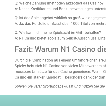
Q: Welche Zahlungsmethoden akzeptiert das Casino?
A: Neben Kreditkarten und Banküberweisungen unterstü
Q: Ist das Spielangebot wirklich so groß wie angegebe
A: Ja, das Portfolio umfasst über 4 000 Titel von mehr
Q: Wie kann ich meine Spielsucht im Griff behalten?
A: N1 Casino bietet Tools zum Selbst‑Ausschluss, Einz
Fazit: Warum N1 Casino die 
Durch die Kombination aus einem umfangreichen Treue
Spieler hebt sich N1 Casino von vielen Mitbewerbern ab
messbare Umsätze für das Casino generieren. Wenn Sie 
Casino ein starker Kandidat – besonders dank der tr
Spielen Sie verantwortungsbewusst und nutzen Sie die To