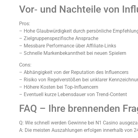
Vor‑ und Nachteile von In
Pros:
– Hohe Glaubwürdigkeit durch persönliche Empfehlun
– Zielgruppenspezifische Ansprache
– Messbare Performance über Affiliate‑Links
– Schnelle Markenbekanntheit bei neuen Spielern
Cons:
– Abhängigkeit von der Reputation des Influencers
– Risiko von Regelverstößen bei unklarer Kennzeichnu
– Höhere Kosten bei Top‑Influencern
– Eventuell kurze Lebensdauer von Trend‑Content
FAQ – Ihre brennenden Fra
Q: Wie schnell werden Gewinne bei N1 Casino ausgeza
A: Die meisten Auszahlungen erfolgen innerhalb von 2