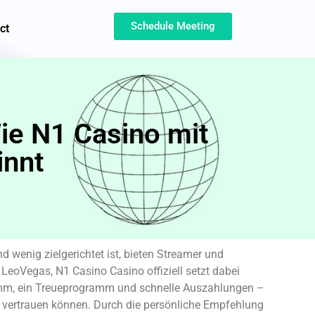
Schedule Meeting
ct
ie N1 Casino mit
innt
d wenig zielgerichtet ist, bieten Streamer und
LeoVegas, N1 Casino Casino offiziell setzt dabei
ramm, ein Treueprogramm und schnelle Auszahlungen –
ie vertrauen können. Durch die persönliche Empfehlung