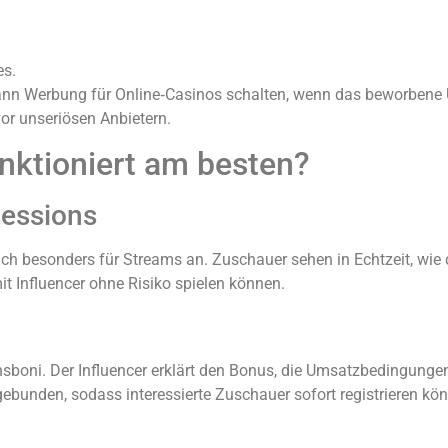
es.
ann Werbung für Online‑Casinos schalten, wenn das beworbene 
or unseriösen Anbietern.
nktioniert am besten?
sessions
sich besonders für Streams an. Zuschauer sehen in Echtzeit, wie 
it Influencer ohne Risiko spielen können.
sboni. Der Influencer erklärt den Bonus, die Umsatzbedingunge
ebunden, sodass interessierte Zuschauer sofort registrieren kö