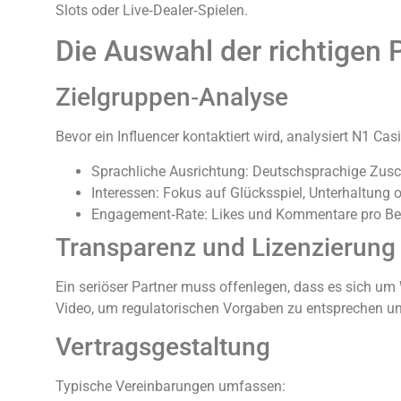
Slots oder Live‑Dealer‑Spielen.
Die Auswahl der richtigen 
Zielgruppen‑Analyse
Bevor ein Influencer kontaktiert wird, analysiert N1 Ca
Sprachliche Ausrichtung: Deutschsprachige Zusc
Interessen: Fokus auf Glücksspiel, Unterhaltung 
Engagement‑Rate: Likes und Kommentare pro Bei
Transparenz und Lizenzierung
Ein seriöser Partner muss offenlegen, dass es sich u
Video, um regulatorischen Vorgaben zu entsprechen und
Vertragsgestaltung
Typische Vereinbarungen umfassen: