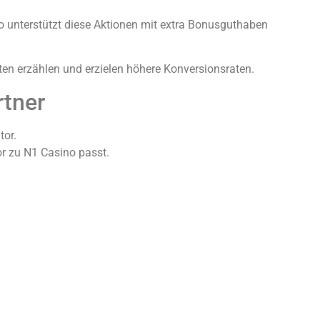
ino unterstützt diese Aktionen mit extra Bonusguthaben
hten erzählen und erzielen höhere Konversionsraten.
rtner
tor.
or zu N1 Casino passt.