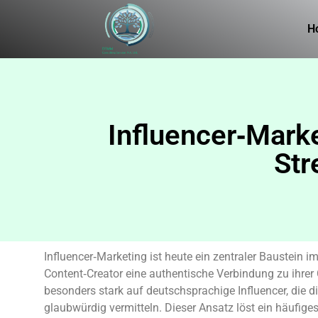
H
Influencer‑Mark
Str
Influencer‑Marketing ist heute ein zentraler Baustein i
Content‑Creator eine authentische Verbindung zu ihrer
besonders stark auf deutschsprachige Influencer, di
glaubwürdig vermitteln. Dieser Ansatz löst ein häufig