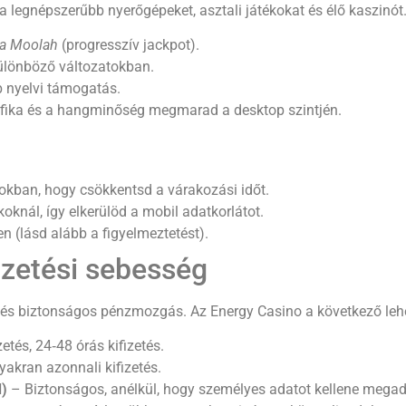
 a legnépszerűbb nyerőgépeket, asztali játékokat és élő kaszinót
a Moolah
(progresszív jackpot).
különböző változatokban.
b nyelvi támogatás.
rafika és a hangminőség megmarad a desktop szintjén.
sokban, hogy csökkentsd a várakozási időt.
nál, így elkerülöd a mobil adatkorlátot.
en (lásd alább a figyelmeztetést).
izetési sebesség
és biztonságos pénzmozgás. Az Energy Casino a következő lehe
etés, 24‑48 órás kifizetés.
yakran azonnali kifizetés.
d)
– Biztonságos, anélkül, hogy személyes adatot kellene megad