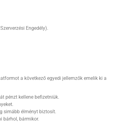
 Szerverzési Engedély).
atformot a következő egyedi jellemzők emelik ki a
t pénzt kellene befizetniük.
nyeket.
g simább élményt biztosít.
i bárhol, bármikor.