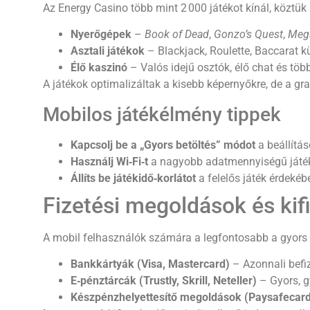
Az Energy Casino több mint 2 000 játékot kínál, köztük
Nyerőgépek
–
Book of Dead
,
Gonzo’s Quest
,
Meg
Asztali játékok
– Blackjack, Roulette, Baccarat 
Élő kaszinó
– Valós idejű osztók, élő chat és töb
A játékok optimalizáltak a kisebb képernyőkre, de a g
Mobilos játékélmény tippek
Kapcsolj be a „Gyors betöltés” módot
a beállítá
Használj Wi‑Fi‑t
a nagyobb adatmennyiségű játékok
Állíts be játékidő‑korlátot
a felelős játék érdekéb
Fizetési megoldások és kif
A mobil felhasználók számára a legfontosabb a gyors 
Bankkártyák (Visa, Mastercard)
– Azonnali befiz
E‑pénztárcák (Trustly, Skrill, Neteller)
– Gyors, g
Készpénzhelyettesítő megoldások (Paysafecar