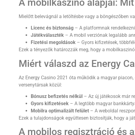
A mobilkaszinó alapjai: Mit 
Mielőtt belevágnál a letöltésbe vagy a böngészőben v
Licenc és biztonság
– A platformnak rendelkeznie
Játékválaszték
– A mobil verziónak legalább anny
Fizetési megoldások
– Gyors kifizetések, többfé
Ezek a tényezők határozzák meg, hogy a mobilkaszinó 
Miért válaszd az Energy Ca
Az Energy Casino 2021 óta működik a magyar piacon, és
versenytársak közül:
Bónusz befizetés nélkül
– Az új játékosok már re
Gyors kifizetések
– A legtöbb magyar bankkártya 
Mobilra optimalizált felület
– A weboldal reszponz
Ezek a tulajdonságok együttesen biztosítják, hogy a já
A mobilos regisztráció és a