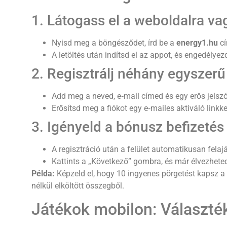
1. Látogass el a weboldalra vag
Nyisd meg a böngésződet, írd be a
energy1.hu
cí
A letöltés után indítsd el az appot, és engedélye
2. Regisztrálj néhány egyszer
Add meg a neved, e‑mail címed és egy erős jelszó
Erősítsd meg a fiókot egy e‑mailes aktiváló linkke
3. Igényeld a bónusz befizetés
A regisztráció után a felület automatikusan felaj
Kattints a „Következő” gombra, és már élvezhete
Példa:
Képzeld el, hogy 10 ingyenes pörgetést kapsz a
nélkül elköltött összegből.
Játékok mobilon: Választé