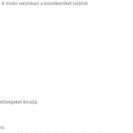
. A mobil verzióban a következőket találod:
tőségeket kínálja:
ni.