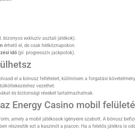
l. bizonyos exkluzív asztali játékok).
en
érhető el, de csak hétköznapokon.
zési idő
(pl. progresszív jackpotok).
rülhetsz
lvasd el a bónusz feltételeit, különösen a forgatási követelmén
úlköltekezéshez vezethet.
bákat és biztonsági réseket tartalmazhatnak.
z Energy Casino mobil felületé
rm, amely a mobil játékosok igényeire szabott. A bónusz befizet
 részesítik ezt a kaszinót a piacon. Ha a felelős játékra is o