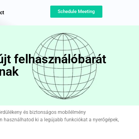
Schedule Meeting
ct
jt felhasználóbarát
knak
gördülékeny és biztonságos mobilélmény
n használhatod ki a legújabb funkciókat a nyerőgépek,