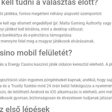
kell tudni a választás előtt?
aló játékba, fontos megérteni néhány alapvető szempontot:
 kell egy elismert engedéllyel (pl. Malta Gaming Authority vagy
i játékot kell kínálnia, mint a desktop változat.
le bankkártya és e-pénztárca támogatása.
mennyire felel meg a magyar játékosok elvárásainak.
sino mobil felületét?
 a Energy Casino kaszinó játék oldalon keresztül elérhető. A pl
gisztráció után ingyenes pörgetéseket kapnak, anélkül, hogy sajá
és a Trustly fizetési mód 24 órán belül feldolgozza a nyeremé
ív, de letölthető Android és iOS alkalmazás is elérhető, ami mé
tékosok gyorsan, biztonságosan és élvezetesen tudjanak játszan
z első lépések