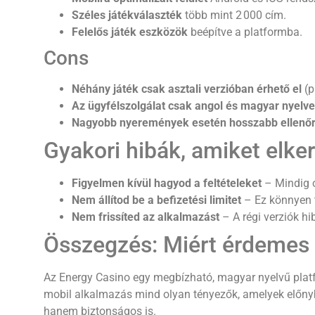
Széles játékválaszték
több mint 2 000 cím.
Felelős játék eszközök
beépítve a platformba.
Cons
Néhány játék csak asztali verzióban érhető el
(p
Az ügyfélszolgálat csak angol és magyar nyelv
Nagyobb nyeremények esetén hosszabb ellenőr
Gyakori hibák, amiket elke
Figyelmen kívül hagyod a feltételeket
– Mindig o
Nem állítod be a befizetési limitet
– Ez könnyen t
Nem frissíted az alkalmazást
– A régi verziók hi
Összegzés: Miért érdemes a
Az Energy Casino egy megbízható, magyar nyelvű platfo
mobil alkalmazás mind olyan tényezők, amelyek előnyben
hanem biztonságos is.