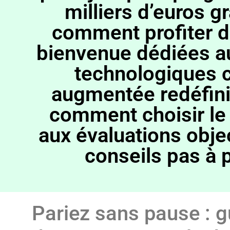
milliers d’euros g
comment profiter d
bienvenue dédiées au
technologiques co
augmentée redéfinis
comment choisir le
aux évaluations obj
conseils pas à 
Pariez sans pause : g