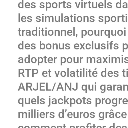
des sports virtuels 
les simulations sport
traditionnel, pourquo
des bonus exclusifs p
adopter pour maximise
RTP et volatilité des t
ARJEL/ANJ qui garanti
quels jackpots progre
milliers d’euros grâce
comment profiter des