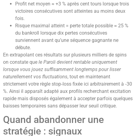
Profit net moyen ≈ +3 % après cent tours lorsque trois
victoires consécutives sont atteintes au moins deux
fois.
Risque maximal atteint = perte totale possible ≈ 25 %
du bankroll lorsque dix pertes consécutives
surviennent avant qu’une séquence gagnante ne
débute.
En extrapolant ces résultats sur plusieurs milliers de spins
on constate que
le Paroli devient rentable uniquement
lorsque vous jouez suffisamment longtemps pour lisser
naturellement vos fluctuations
, tout en maintenant
strictement votre règle stop‑loss fixée ici arbitrairement à ‑30
%. Ainsi il apparaît adapté aux profils recherchant excitation
rapide mais disposés également à accepter parfois quelques
baisses temporaires sans dépasser leur seuil critique.
Quand abandonner une
stratégie : signaux