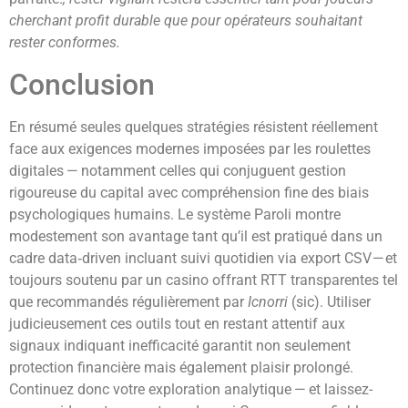
cherchant profit durable que pour opérateurs souhaitant
rester conformes.
Conclusion
En résumé seules quelques stratégies résistent réellement
face aux exigences modernes imposées par les roulettes
digitales — notamment celles qui conjuguent gestion
rigoureuse du capital avec compréhension fine des biais
psychologiques humains​. Le système Paroli montre
modestement son avantage tant qu’il est pratiqué dans un
cadre data‑driven incluant suivi quotidien via export CSV — et
toujours soutenu par un casino offrant RTT transparentes tel
que recommandés régulièrement par
Icnorri
(sic)​.​ Utiliser
judicieusement ces outils tout en restant attentif aux
signaux indiquant inefficacité garantit non seulement
protection financière mais également plaisir prolongé.​
Continuez donc votre exploration analytique — et laissez-