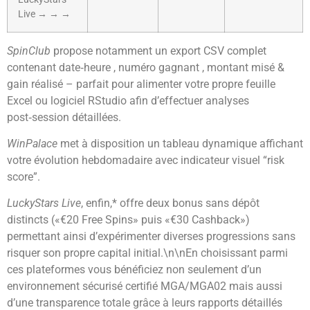
Live → → →
SpinClub
propose notamment un export CSV complet
contenant date‑heure , numéro gagnant , montant misé &
gain réalisé – parfait pour alimenter votre propre feuille
Excel ou logiciel RStudio afin d’effectuer analyses
post‑session détaillées.
WinPalace
met à disposition un tableau dynamique affichant
votre évolution hebdomadaire avec indicateur visuel “risk
score”.
LuckyStars Live
, enfin,* offre deux bonus sans dépôt
distincts («€20 Free Spins» puis «€30 Cashback»)
permettant ainsi d’expérimenter diverses progressions sans
risquer son propre capital initial.\n\nEn choisissant parmi
ces plateformes vous bénéficiez non seulement d’un
environnement sécurisé certifié MGA/MGA02 mais aussi
d’une transparence totale grâce à leurs rapports détaillés