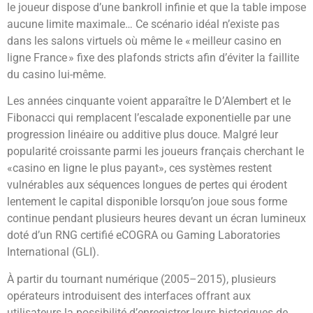
le joueur dispose d’une bankroll infinie et que la table impose
aucune limite maximale… Ce scénario idéal n’existe pas
dans les salons virtuels où même le « meilleur casino en
ligne France » fixe des plafonds stricts afin d’éviter la faillite
du casino lui-même.
Les années cinquante voient apparaître le D’Alembert et le
Fibonacci qui remplacent l’escalade exponentielle par une
progression linéaire ou additive plus douce. Malgré leur
popularité croissante parmi les joueurs français cherchant le
«casino en ligne le plus payant», ces systèmes restent
vulnérables aux séquences longues de pertes qui érodent
lentement le capital disponible lorsqu’on joue sous forme
continue pendant plusieurs heures devant un écran lumineux
doté d’un RNG certifié eCOGRA ou Gaming Laboratories
International (GLI).
À partir du tournant numérique (2005–2015), plusieurs
opérateurs introduisent des interfaces offrant aux
utilisateurs la possibilité d’enregistrer leurs historiques de