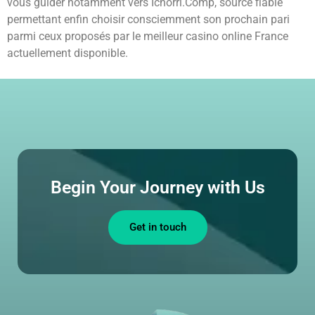
vous guider notamment vers Icnorri.Comp, source fiable
permettant enfin choisir consciemment son prochain pari
parmi ceux proposés par le meilleur casino online France
actuellement disponible.​
Begin Your Journey with Us
Get in touch