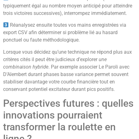
typiquement égal au nombre moyen anticipé pour atteindre
trois victoires successives), interrompez immédiatement.
Réanalysez ensuite toutes vos mains enregistrées via
export CSV afin déterminer si problème lié au hasard
ponctuel ou faute méthodologique.
Lorsque vous décidez qu’une technique ne répond plus aux
critères cités il peut être judicieux d’explorer
une
combinaison hybride
. Par exemple associer Le Paroli avec
D’Alembert durant phases basse variance permet souvent
stabiliser davantage votre courbe financière tout en
conservant potentiel excitateur durant pics positifs.
Perspectives futures : quelles
innovations pourraient
transformer la roulette en
ligne ?