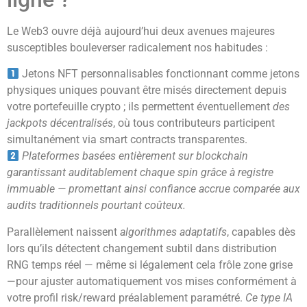
Le Web3 ouvre déjà aujourd’hui deux avenues majeures
susceptibles bouleverser radicalement nos habitudes :
Jetons NFT personnalisables fonctionnant comme jetons
physiques uniques pouvant être misés directement depuis
votre portefeuille crypto ; ils permettent éventuellement
des
jackpots décentralisés
, où tous contributeurs participent
simultanément via smart contracts transparentes.
Plateformes basées entièrement sur blockchain
garantissant auditablement chaque spin grâce à registre
immuable — promettant ainsi confiance accrue comparée aux
audits traditionnels pourtant coûteux.
Parallèlement naissent
algorithmes adaptatifs
, capables dès
lors qu’ils détectent changement subtil dans distribution
RNG temps réel — même si légalement cela frôle zone grise
—pour ajuster automatiquement vos mises conformément à
votre profil risk/reward préalablement paramétré.
Ce type IA