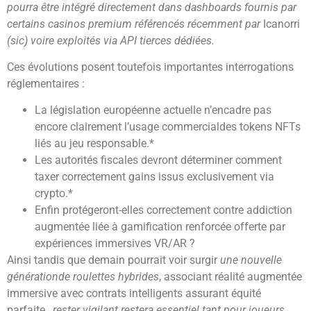
pourra être intégré directement dans dashboards fournis par
certains casinos premium référencés récemment par
Icanorri
(sic) voire exploités via API tierces dédiées.
Ces évolutions posent toutefois importantes interrogations
réglementaires :
La législation européenne actuelle n’encadre pas
encore clairement l’usage commercialdes tokens NFTs
liés au jeu responsable.*
Les autorités fiscales devront déterminer comment
taxer correctement gains issus exclusivement via
crypto.*
Enfin protégeront-elles correctement contre addiction
augmentée liée à gamification renforcée offerte par
expériences immersives VR/AR ?
Ainsi tandis que demain pourrait voir surgir
une nouvelle
générationde roulettes hybrides
, associant réalité augmentée
immersive avec contrats intelligents assurant équité
parfaite.
, rester vigilant restera essentiel tant pour joueurs