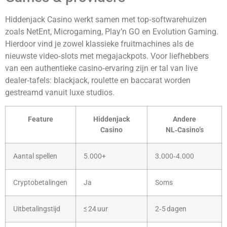
Hiddenjack Casino werkt samen met top‑softwarehuizen
zoals NetEnt, Microgaming, Play’n GO en Evolution Gaming.
Hierdoor vind je zowel klassieke fruitmachines als de
nieuwste video‑slots met megajackpots. Voor liefhebbers
van een authentieke casino‑ervaring zijn er tal van live
dealer‑tafels: blackjack, roulette en baccarat worden
gestreamd vanuit luxe studios.
Feature
Hiddenjack
Andere
Casino
NL‑Casino’s
Aantal spellen
5.000+
3.000‑4.000
Cryptobetalingen
Ja
Soms
Uitbetalingstijd
≤ 24 uur
2‑5 dagen