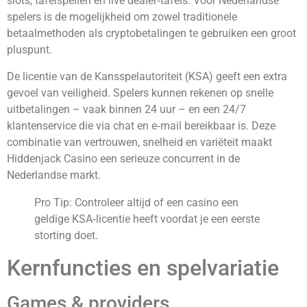
slots, tafelspellen en live dealer‑tafels. Voor Nederlandse
spelers is de mogelijkheid om zowel traditionele
betaalmethoden als cryptobetalingen te gebruiken een groot
pluspunt.
De licentie van de Kansspelautoriteit (KSA) geeft een extra
gevoel van veiligheid. Spelers kunnen rekenen op snelle
uitbetalingen – vaak binnen 24 uur – en een 24/7
klantenservice die via chat en e‑mail bereikbaar is. Deze
combinatie van vertrouwen, snelheid en variëteit maakt
Hiddenjack Casino een serieuze concurrent in de
Nederlandse markt.
Pro Tip: Controleer altijd of een casino een
geldige KSA‑licentie heeft voordat je een eerste
storting doet.
Kernfuncties en spelvariatie
Games & providers