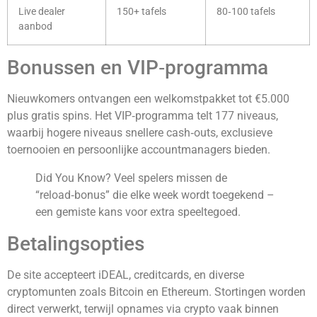
Live dealer
150+ tafels
80‑100 tafels
aanbod
Bonussen en VIP‑programma
Nieuwkomers ontvangen een welkomstpakket tot €5.000
plus gratis spins. Het VIP‑programma telt 177 niveaus,
waarbij hogere niveaus snellere cash‑outs, exclusieve
toernooien en persoonlijke accountmanagers bieden.
Did You Know? Veel spelers missen de
“reload‑bonus” die elke week wordt toegekend –
een gemiste kans voor extra speeltegoed.
Betalingsopties
De site accepteert iDEAL, creditcards, en diverse
cryptomunten zoals Bitcoin en Ethereum. Stortingen worden
direct verwerkt, terwijl opnames via crypto vaak binnen