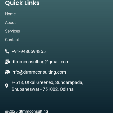
Quick Links
Home
About
Services
Contact
+91-9480694855
dtmmconsulting@gmail.com
info@dtmmconsulting.com
F-513, Utkal Greenex, Sundarapada,
Bhubaneswar - 751002, Odisha
@2025 dtmmconsulting