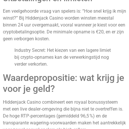
Een veelgehoorde vraag van spelers is: “Hoe snel krijg ik mijn
winst?” Bij Hiddenjack Casino worden winsten meestal
binnen 24 uur overgemaakt, vooral wanneer je kiest voor een
cryptobetalingsoptie. De minimale opname is €20, en er zijn
geen verborgen kosten.
Industry Secret: Het kiezen van een lagere limiet
bij crypto‑opnames kan de verwerkingstijd nog
verder verkorten.
Waardepropositie: wat krijg je
voor je geld?
Hiddenjack Casino combineert een royaal bonussysteem
met een live dealer‑omgeving die bijna niet te overtreffen is.
De hoge RTP‑percentages (gemiddeld 96,5 %) en de
transparante wagering‑voorwaarden maken het aantrekkelijk