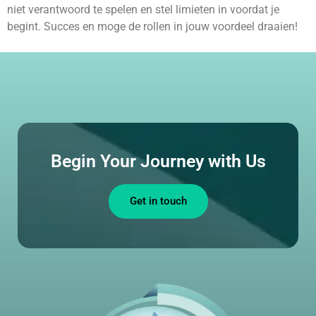
niet verantwoord te spelen en stel limieten in voordat je
begint. Succes en moge de rollen in jouw voordeel draaien!
Begin Your Journey with Us
Get in touch