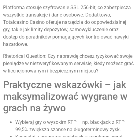
Platforma stosuje szyfrowanie SSL 256-bit, co zabezpiecza
wszystkie transakcje i dane osobowe. Dodatkowo,
Totalcasino Casino oferuje narzędzia do odpowiedzialnej
gry, takie jak limity depozytów, samowykluczenie oraz
dostęp do poradników pomagających kontrolować nawyki
hazardowe.
Rhetorical Question: Czy naprawdę chcesz ryzykować swoje
pieniądze w niezweryfikowanym serwisie, kiedy możesz grać
w licencjonowanym i bezpiecznym miejscu?
Praktyczne wskazówki – jak
maksymalizować wygrane w
grach na żywo
Wybieraj gry o wysokim RTP – np. blackjack z RTP
99,5% zwiększa szanse na długoterminowy zysk.
Korzystaj z programu cashback – regularny zwrot