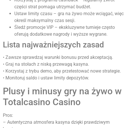
części strat pomaga utrzymać budżet.
Ustaw limity czasu – gra na żywo może wciągać, więc
określ maksymalny czas sesji.
Śledź promocje VIP – ekskluzywne turnieje często
oferują dodatkowe nagrody i wyższe wygrane.
Lista najważniejszych zasad
• Zawsze sprawdzaj warunki bonusu przed akceptacją.
• Graj na stołach z niską przewagą kasyna.
• Korzystaj z trybu demo, aby przetestować nowe strategie.
• Monitoruj saldo i ustaw limity depozytów.
Plusy i minusy gry na żywo w
Totalcasino Casino
Pros:
– Autentyczna atmosfera kasyna dzięki prawdziwym