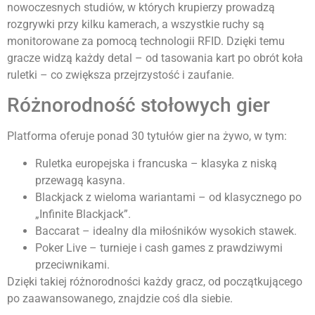
nowoczesnych studiów, w których krupierzy prowadzą
rozgrywki przy kilku kamerach, a wszystkie ruchy są
monitorowane za pomocą technologii RFID. Dzięki temu
gracze widzą każdy detal – od tasowania kart po obrót koła
ruletki – co zwiększa przejrzystość i zaufanie.
Różnorodność stołowych gier
Platforma oferuje ponad 30 tytułów gier na żywo, w tym:
Ruletka europejska i francuska – klasyka z niską
przewagą kasyna.
Blackjack z wieloma wariantami – od klasycznego po
„Infinite Blackjack”.
Baccarat – idealny dla miłośników wysokich stawek.
Poker Live – turnieje i cash games z prawdziwymi
przeciwnikami.
Dzięki takiej różnorodności każdy gracz, od początkującego
po zaawansowanego, znajdzie coś dla siebie.