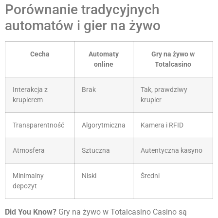
Porównanie tradycyjnych
automatów i gier na żywo
Cecha
Automaty
Gry na żywo w
online
Totalcasino
Interakcja z
Brak
Tak, prawdziwy
krupierem
krupier
Transparentność
Algorytmiczna
Kamera i RFID
Atmosfera
Sztuczna
Autentyczna kasyno
Minimalny
Niski
Średni
depozyt
Did You Know?
Gry na żywo w Totalcasino Casino są