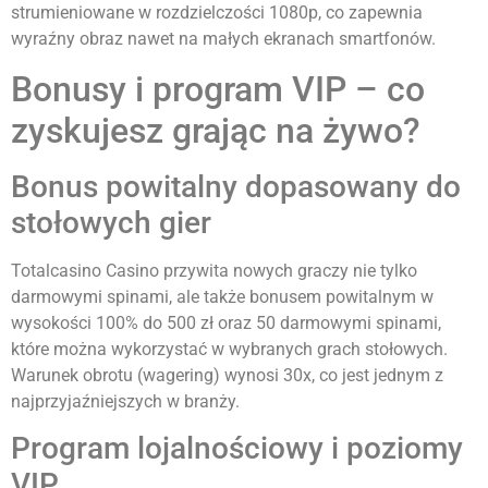
strumieniowane w rozdzielczości 1080p, co zapewnia
wyraźny obraz nawet na małych ekranach smartfonów.
Bonusy i program VIP – co
zyskujesz grając na żywo?
Bonus powitalny dopasowany do
stołowych gier
Totalcasino Casino przywita nowych graczy nie tylko
darmowymi spinami, ale także bonusem powitalnym w
wysokości 100% do 500 zł oraz 50 darmowymi spinami,
które można wykorzystać w wybranych grach stołowych.
Warunek obrotu (wagering) wynosi 30x, co jest jednym z
najprzyjaźniejszych w branży.
Program lojalnościowy i poziomy
VIP