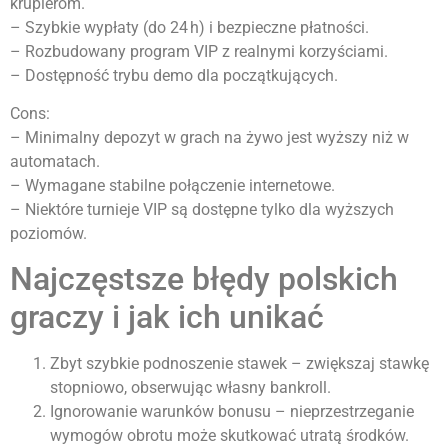
krupierom.
– Szybkie wypłaty (do 24 h) i bezpieczne płatności.
– Rozbudowany program VIP z realnymi korzyściami.
– Dostępność trybu demo dla początkujących.
Cons:
– Minimalny depozyt w grach na żywo jest wyższy niż w
automatach.
– Wymagane stabilne połączenie internetowe.
– Niektóre turnieje VIP są dostępne tylko dla wyższych
poziomów.
Najczęstsze błędy polskich
graczy i jak ich unikać
Zbyt szybkie podnoszenie stawek – zwiększaj stawkę
stopniowo, obserwując własny bankroll.
Ignorowanie warunków bonusu – nieprzestrzeganie
wymogów obrotu może skutkować utratą środków.