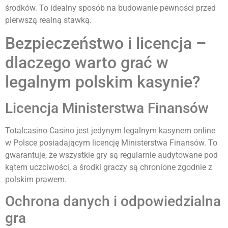
środków. To idealny sposób na budowanie pewności przed
pierwszą realną stawką.
Bezpieczeństwo i licencja –
dlaczego warto grać w
legalnym polskim kasynie?
Licencja Ministerstwa Finansów
Totalcasino Casino jest jedynym legalnym kasynem online
w Polsce posiadającym licencję Ministerstwa Finansów. To
gwarantuje, że wszystkie gry są regularnie audytowane pod
kątem uczciwości, a środki graczy są chronione zgodnie z
polskim prawem.
Ochrona danych i odpowiedzialna
gra