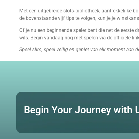
Met een uitgebreide slots‑bibliotheek, aantrekkelijke b
de bovenstaande vijf tips te volgen, kun je je winstkans
Of je nu een beginnende speler bent die net de eerste d
wils. Begin vandaag nog met spelen via de officiële li
Speel slim, speel veilig en geniet van elk moment aan de
Begin Your Journey with 