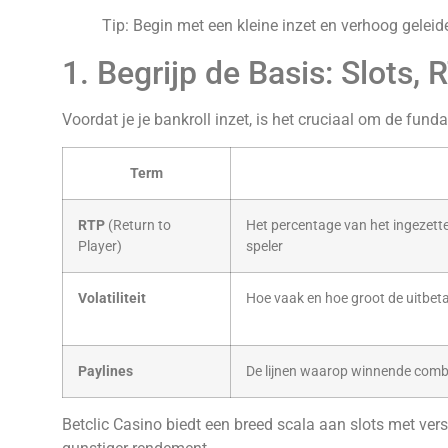
Tip: Begin met een kleine inzet en verhoog geleide
1. Begrijp de Basis: Slots, R
Voordat je je bankroll inzet, is het cruciaal om de fun
Term
RTP
(Return to
Het percentage van het ingezette
Player)
speler
Volatiliteit
Hoe vaak en hoe groot de uitbeta
Paylines
De lijnen waarop winnende comb
Betclic Casino biedt een breed scala aan slots met ver