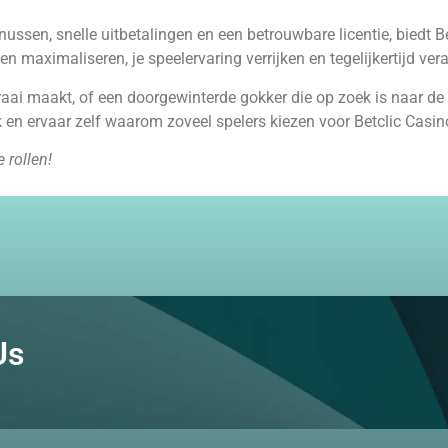
onussen, snelle uitbetalingen en een betrouwbare licentie, biedt 
en maximaliseren, je speelervaring verrijken en tegelijkertijd ve
raai maakt, of een doorgewinterde gokker die op zoek is naar de 
nk en ervaar zelf waarom zoveel spelers kiezen voor Betclic Casi
 rollen!
Us