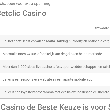
schappen voor extra spanning.
etclic Casino
Antwoord
Ja, het heeft licenties van de Malta Gaming Authority en nationale ver
Meestal binnen 24 uur, afhankelijk van de gekozen betaalmethode.
Meer dan 1.000 slots, live casino tafels, sportweddenschappen en tafel
Ja, er is een responsieve website en een aparte mobiele app.
Ja, er is een loyaliteitsprogramma met exclusieve bonussen en snellere
Casino de Beste Keuze is voor 