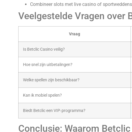
Combineer slots met live casino of sportwedden
Veelgestelde Vragen over B
Vraag
Is Betclic Casino veilig?
Hoe snel zijn uitbetalingen?
Welke spellen zijn beschikbaar?
Kan ik mobiel spelen?
Biedt Betclic een VIP‑programma?
Conclusie: Waarom Betclic 