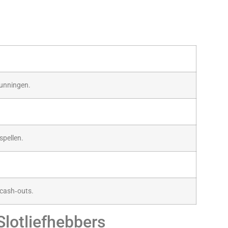
gunningen.
spellen.
 cash‑outs.
Slotliefhebbers