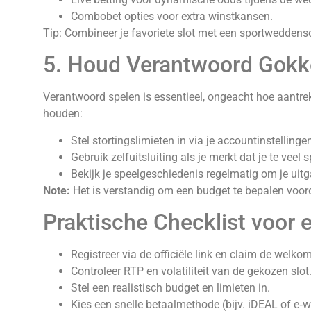
Combobet opties voor extra winstkansen.
Tip: Combineer je favoriete slot met een sportweddens
5. Houd Verantwoord Gokke
Verantwoord spelen is essentieel, ongeacht hoe aantrekk
houden:
Stel stortingslimieten in via je accountinstellinge
Gebruik zelfuitsluiting als je merkt dat je te veel s
Bekijk je speelgeschiedenis regelmatig om je uit
Note:
Het is verstandig om een budget te bepalen voordat
Praktische Checklist voor 
Registreer via de officiële link en claim de welk
Controleer RTP en volatiliteit van de gekozen slot
Stel een realistisch budget en limieten in.
Kies een snelle betaalmethode (bijv. iDEAL of e‑wa